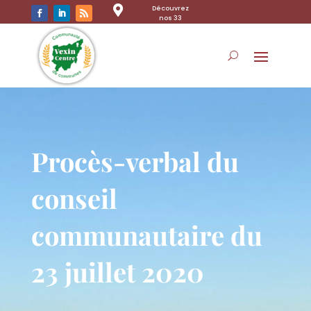

Découvrez
nos 33
communes
Procès-verbal du
conseil
communautaire du
23 juillet 2020