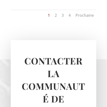
Haravilliers
1
2
3
4
Prochaine
Le Bellay-en-vexin
Le Heaulme
Le Perchay
Longuesse
Marines
Montgeroult
CONTACTER
Moussy
Neuilly-en-vexin
LA
Nucourt
Sagy
COMMUNAUT
Santeuil
Seraincourt
É DE
Themericourt
Theuville