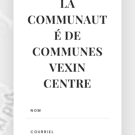
LA
Seraincourt
Themericourt
COMMUNAUT
Theuville
Us
É DE
Vigny
COMMUNES
VEXIN
CENTRE