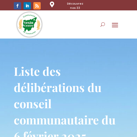

Découvrez
nos 33
communes
Liste des
délibérations du
conseil
communautaire du
6 février 2025