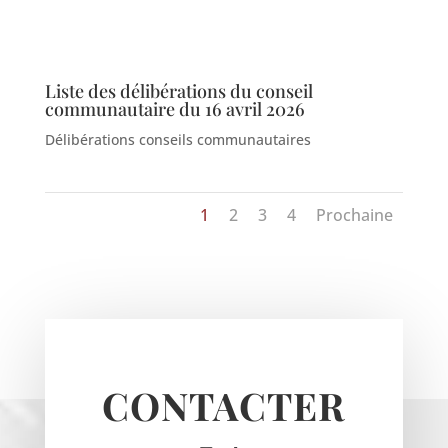
Liste des délibérations du conseil
communautaire du 16 avril 2026
Haravilliers
Délibérations conseils communautaires
Le Bellay-en-vexin
Le Heaulme
Le Perchay
1
2
3
4
Prochaine
Longuesse
Marines
Montgeroult
Moussy
Neuilly-en-vexin
Nucourt
CONTACTER
Sagy
Santeuil