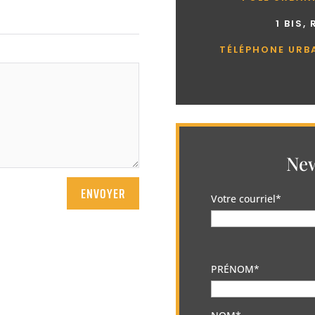
1 BIS,
TÉLÉPHONE URB
New
ENVOYER
Votre courriel*
PRÉNOM*