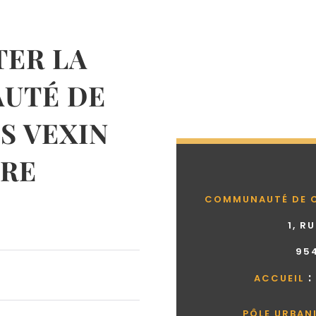
ER LA
UTÉ DE
 VEXIN
RE
COMMUNAUTÉ DE 
1, R
95
:
ACCUEIL
PÔLE URBAN