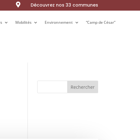

Découvrez nos 33 communes
rs
rs
Mobilités
Mobilités
Environnement
Environnement
“Camp de César”
“Camp de César”
Rechercher