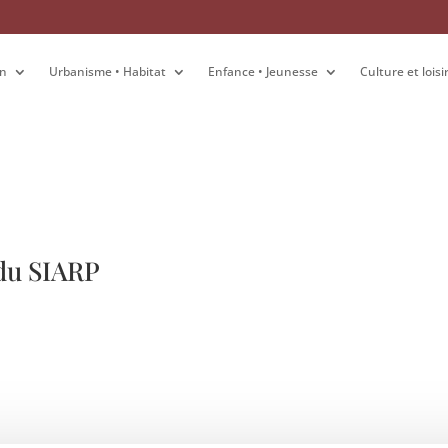
on
on
Urbanisme • Habitat
Urbanisme • Habitat
Enfance • Jeunesse
Enfance • Jeunesse
Culture et loisi
Culture et loisi
 du SIARP