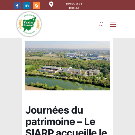

Découvrez
nos 33
communes
Journées du
patrimoine – Le
SIARP accueille le