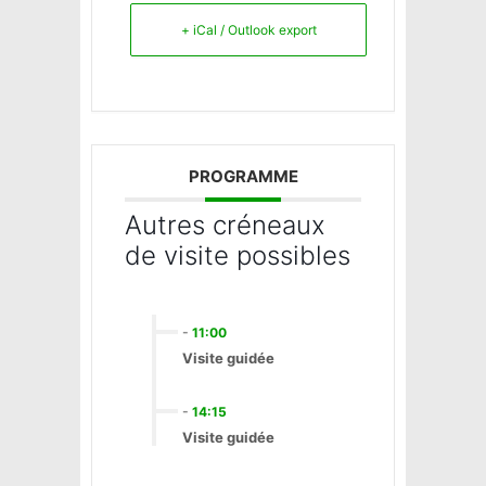
Le Perchay
+ iCal / Outlook export
Longuesse
Marines
Montgeroult
Moussy
Neuilly-en-vexin
PROGRAMME
Nucourt
Autres créneaux
Sagy
de visite possibles
Santeuil
Seraincourt
Themericourt
-
11:00
Theuville
Visite guidée
Us
Vigny
-
14:15
Visite guidée