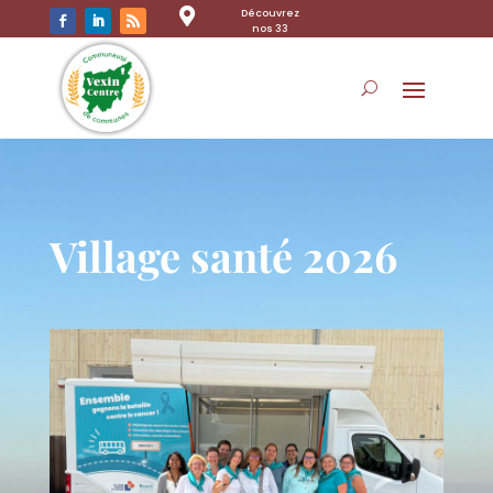

Découvrez
nos 33
communes
Village santé 2026