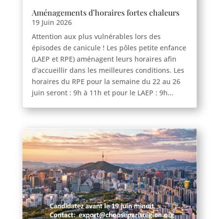
Moussy
Aménagements d’horaires fortes chaleurs
19 Juin 2026
Neuilly-en-vexin
Attention aux plus vulnérables lors des
Nucourt
épisodes de canicule ! Les pôles petite enfance
Sagy
(LAEP et RPE) aménagent leurs horaires afin
Santeuil
d'accueillir dans les meilleures conditions. Les
Seraincourt
horaires du RPE pour la semaine du 22 au 26
Themericourt
juin seront : 9h à 11h et pour le LAEP : 9h...
Theuville
Us
Vigny