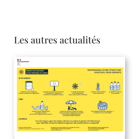
Les autres actualités
Haravilliers
Le Bellay-en-vexin
Le Heaulme
Le Perchay
Longuesse
Marines
Montgeroult