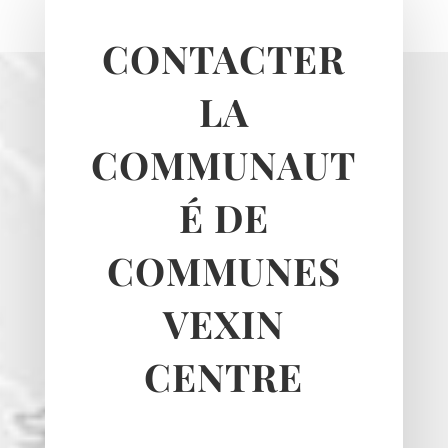
Le Heaulme
Le Perchay
CONTACTER
Longuesse
Marines
LA
Montgeroult
Moussy
COMMUNAUT
Neuilly-en-vexin
É DE
Nucourt
Sagy
COMMUNES
Santeuil
Seraincourt
VEXIN
Themericourt
Theuville
CENTRE
Us
Vigny