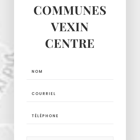
COMMUNES
Haravilliers
VEXIN
Le Bellay-en-vexin
Le Heaulme
CENTRE
Le Perchay
Longuesse
Marines
Montgeroult
Moussy
Neuilly-en-vexin
Nucourt
Sagy
Santeuil
Seraincourt
Themericourt