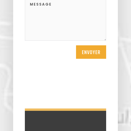
Theuville
Us
Vigny
ENVOYER