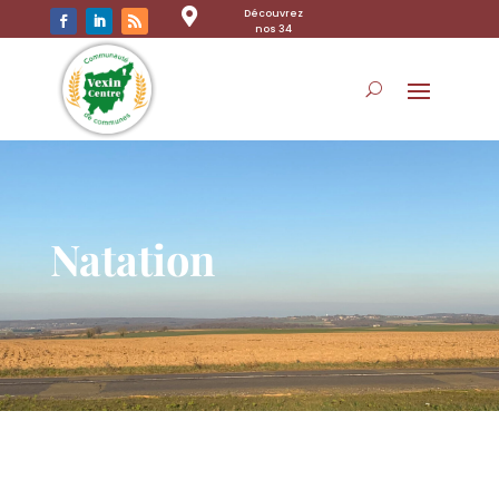

Découvrez
nos 34
communes
Natation