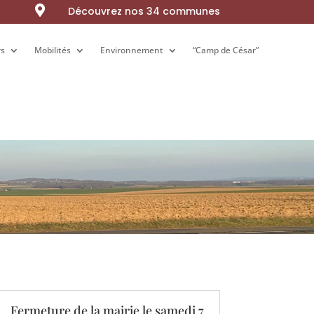

Découvrez nos 34 communes
rs
rs
Mobilités
Mobilités
Environnement
Environnement
“Camp de César”
“Camp de César”
Fermeture de la mairie le samedi 7