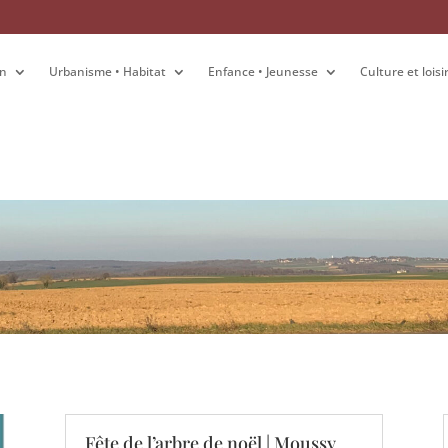
on
on
Urbanisme • Habitat
Urbanisme • Habitat
Enfance • Jeunesse
Enfance • Jeunesse
Culture et loisi
Culture et loisi
Fête de l’arbre de noël | Moussy