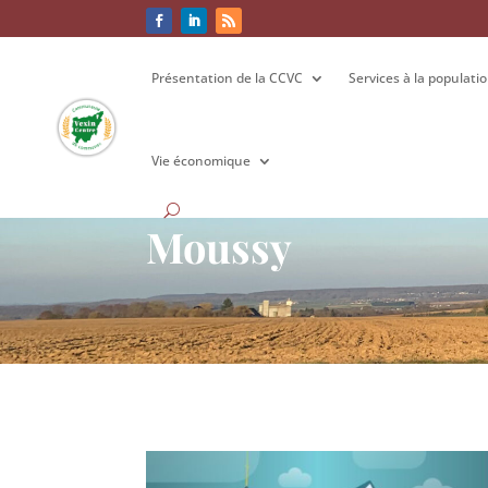
Présentation de la CCVC
Présentation de la CCVC
Services à la populati
Services à la populati
Vie économique
Vie économique
Moussy