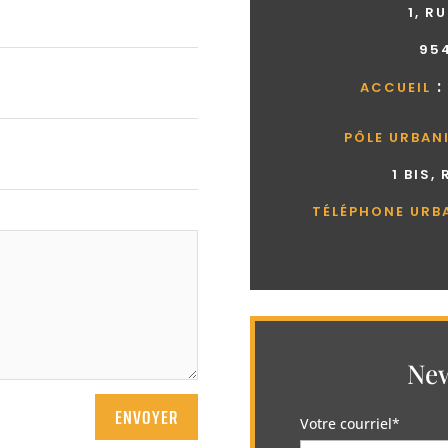
1, R
95
:
ACCUEIL
PÔLE URBAN
1 BIS,
TÉLÉPHONE URB
New
ENVOYER
Votre courriel*