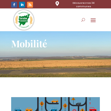

Découvrez nos 34
communes
Mobilité