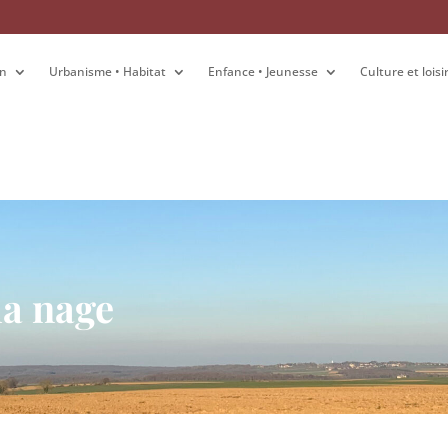
on
on
Urbanisme • Habitat
Urbanisme • Habitat
Enfance • Jeunesse
Enfance • Jeunesse
Culture et loisi
Culture et loisi
la nage