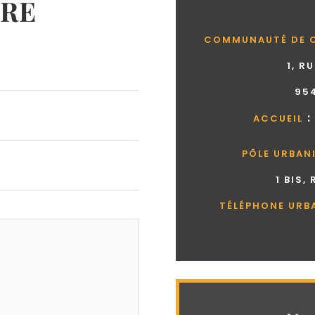
RE
COMMUNAUTÉ DE 
1, R
95
:
ACCUEIL
PÔLE URBAN
1 BIS,
TÉLÉPHONE URB