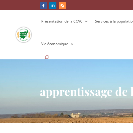
Présentation de la CCVC
Présentation de la CCVC
Services à la populati
Services à la populati
Vie économique
Vie économique
apprentissage de 