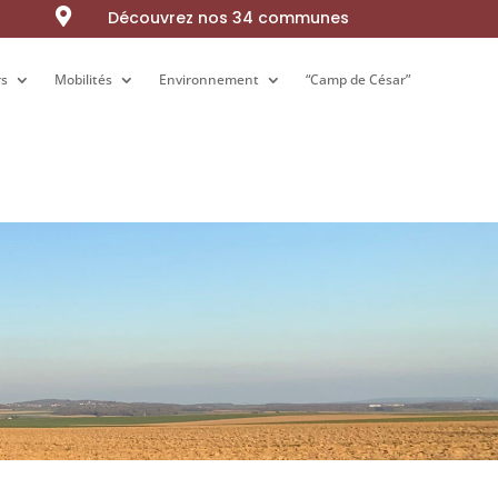

Découvrez nos 34 communes
rs
rs
Mobilités
Mobilités
Environnement
Environnement
“Camp de César”
“Camp de César”