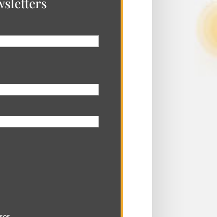
sletters
sos