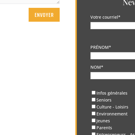
New
ENVOYER
Votre courriel*
PRÉNOM*
NOM*
Infos générales
Seniors
Culture - Loisirs
Environnement
Jeunes
Parents
Entrepreneurs - As