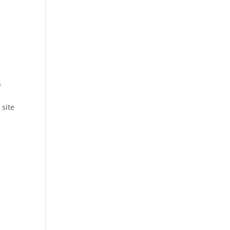
s
 site