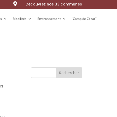

Découvrez nos 33 communes
rs
rs
Mobilités
Mobilités
Environnement
Environnement
“Camp de César”
“Camp de César”
Rechercher
nts
(par