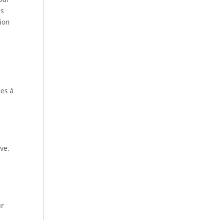
és
ion
ées à
ve.
ur