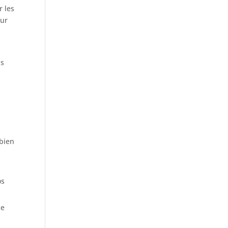
r les
our
us
mbien
os
ce