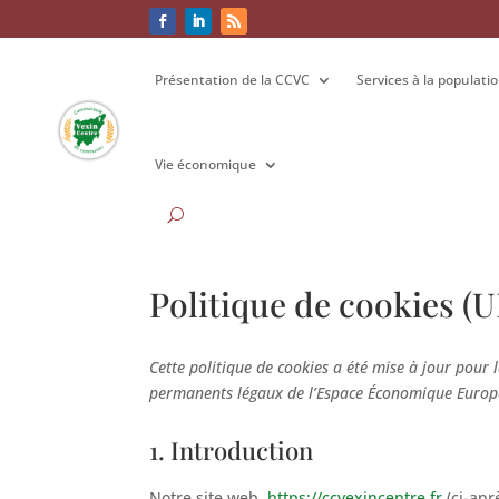
Présentation de la CCVC
Présentation de la CCVC
Services à la populati
Services à la populati
Vie économique
Vie économique
Politique de cookies (U
Cette politique de cookies a été mise à jour pour 
permanents légaux de l’Espace Économique Europé
1. Introduction
Notre site web,
https://ccvexincentre.fr
(ci-aprè