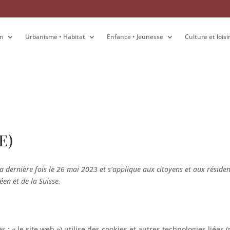
on
on
Urbanisme • Habitat
Urbanisme • Habitat
Enfance • Jeunesse
Enfance • Jeunesse
Culture et loisi
Culture et loisi
E)
la dernière fois le 26 mai 2023 et s’applique aux citoyens et aux réside
en et de la Suisse.
s : « le site web ») utilise des cookies et autres technologies liées 