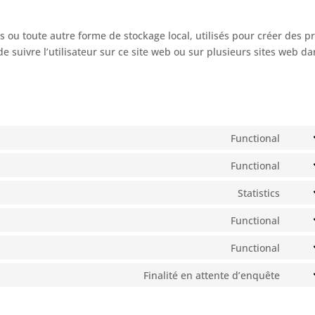
 ou toute autre forme de stockage local, utilisés pour créer des pr
u de suivre l’utilisateur sur ce site web ou sur plusieurs sites web d
Functional
Cons
to
Functional
Cons
servi
to
Statistics
word
Cons
servi
to
Functional
word
Cons
servi
to
Functional
googl
Cons
servi
analy
to
Finalité en attente d’enquête
comp
Cons
servi
to
wp-
servi