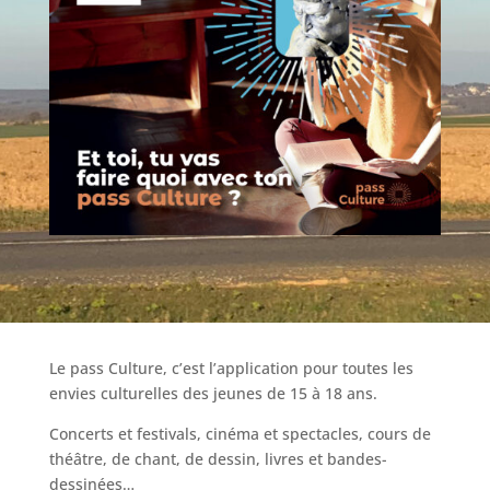
Le
pass Culture
, c’est l’application pour toutes les
envies culturelles des jeunes de 15 à 18 ans.
Concerts et festivals, cinéma et spectacles,
cours de
théâtre, de chant, de dessin,
livres et bandes-
dessinées…