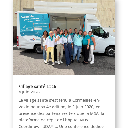
Haravilliers
Village santé 2026
Le Bellay-en-vexin
4 Juin 2026
Le Heaulme
Le village santé s'est tenu à Cormeilles-en-
Vexin pour sa 4e édition, le 2 juin 2026, en
Le Perchay
présence des partenaires tels que la MSA, la
Longuesse
plateforme de répit de l'hôpital NOVO,
Marines
Coordinov, l'UDAF, … Une conférence dédiée