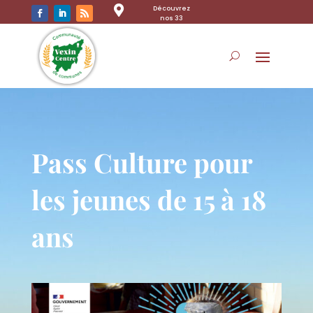

Découvrez
nos 33
communes
Pass Culture pour
les jeunes de 15 à 18
ans