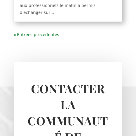
Montgeroult
aux professionnels le matin a permis
d'échanger sur...
Moussy
Neuilly-en-vexin
Nucourt
« Entrées précédentes
Sagy
Santeuil
Seraincourt
Themericourt
Theuville
Us
CONTACTER
Vigny
LA
COMMUNAUT