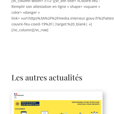
[vc_column width= »1/2″][vc_btn title= »Couvre-feu :
Remplir son attestation en ligne » shape= »square »
color= »danger »
link= »url:https%3A%2F%2Fmedia.interieur.gouv.fr%2Fattest
couvre-feu-covid-19%2F||target:%20_blank| »]
[/vc_column][/vc_row]
Les autres actualités