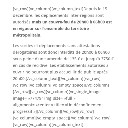
[vc_row][vc_column][vc_column_text]Depuis le 15
décembre, les déplacements inter-régions sont
autorisés
mais un couvre-feu de 20h00 à 06h00 est
en vigueur sur l’ensemble du territoire
métropolitain
.
Les sorties et déplacements sans attestations
dérogatoires sont donc interdits de 20h00 à 06h00
sous peine d’une amende de 135 € et jusqu’à 3750 €
en cas de récidive. Les établissements autorisés à
ouvrir ne pourront plus accueillir de public après
20h00.[/vc_column_text][/vc_column][/vc_row]
[vc_row][vc_column][vc_empty_space][/vc_column]
[/vc_row][vc_row][vc_column][vc_single_image
image= »77479″ img_size= »full »
alignment= »center » title= »Un déconfinement
progressif »][/vc_column][/vc_row][vc_row]
[vc_column][vc_empty_space][/vc_column][/vc_row]
[vc_row][vc_column][vc_column_text]