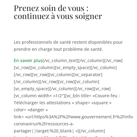
Prenez soin de vous :
continuez à vous soigner
Les professionnels de santé restent disponibles pour
prendre en charge tout problème de santé.
En savoir plus
[/vc_column_text][/vc_column][/vc_row]
[vc_row][vc_column][vc_empty_space][/vc_column]
[/vc_row][vc_row][vc_column][vc_separator]
[/vc_column][/vc_row][vc_row][vc_column]
[vc_empty_space][/vc_column][/vc_row][vc_row]
[vc_column width= »1/2″][vc_btn title= »Couvre-feu :
Télécharger les attestations » shape= »square »
color= »danger »
link= »url:https%3A%2F%2Fwww.gouvernement.fr%2Finfo-
coronavirus%2Fressources-a-
partager||target:%20_blank| »][/vc_column]