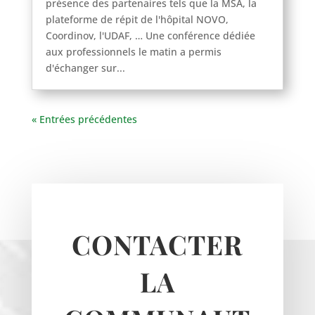
présence des partenaires tels que la MSA, la
plateforme de répit de l'hôpital NOVO,
Coordinov, l'UDAF, … Une conférence dédiée
aux professionnels le matin a permis
d'échanger sur...
Haravilliers
Le Bellay-en-vexin
Le Heaulme
« Entrées précédentes
Le Perchay
Longuesse
Marines
Montgeroult
Moussy
Neuilly-en-vexin
CONTACTER
Nucourt
Sagy
LA
Santeuil
Seraincourt