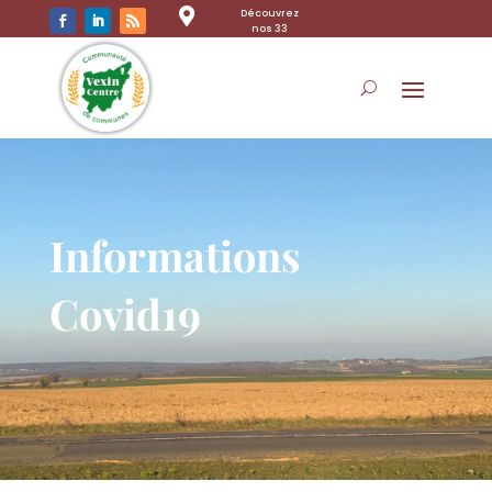

Découvrez
nos 33
communes
Informations
Covid19