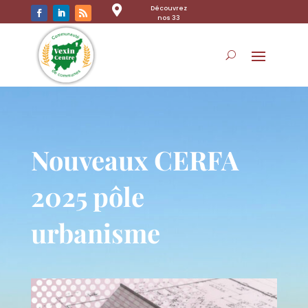

Découvrez
nos 33
communes
Nouveaux CERFA
2025 pôle
urbanisme