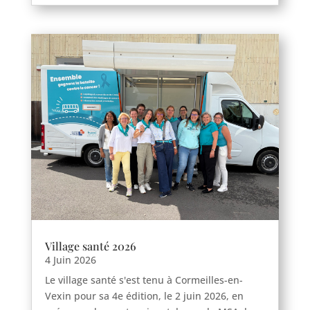
Marines
Montgeroult
Moussy
Neuilly-en-vexin
Nucourt
Sagy
Santeuil
Seraincourt
Themericourt
Theuville
Us
Vigny
Village santé 2026
4 Juin 2026
Le village santé s'est tenu à Cormeilles-en-
Vexin pour sa 4e édition, le 2 juin 2026, en