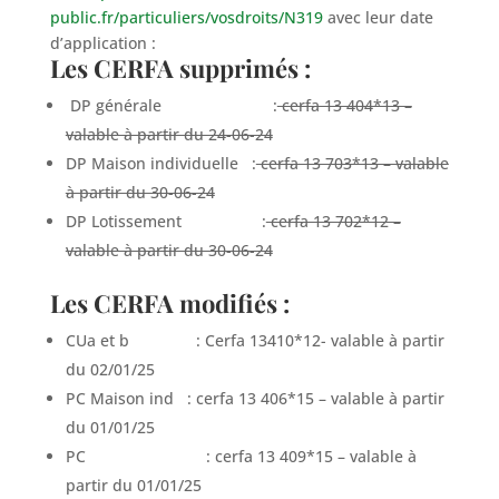
public.fr/particuliers/vosdroits/N319
avec leur date
d’application :
Les CERFA supprimés :
DP générale :
cerfa 13 404*13 –
valable à partir du 24-06-24
DP Maison individuelle :
cerfa 13 703*13 – valable
à partir du 30-06-24
DP Lotissement :
cerfa 13 702*12 –
valable à partir du 30-06-24
Les CERFA modifiés :
CUa et b : Cerfa 13410*12- valable à partir
du 02/01/25
PC Maison ind : cerfa 13 406*15 – valable à partir
du 01/01/25
PC : cerfa 13 409*15 – valable à
partir du 01/01/25