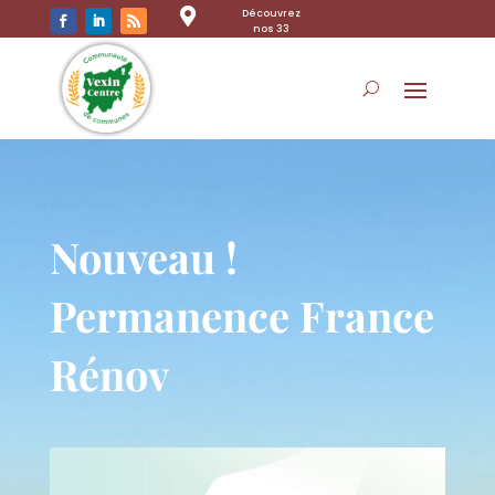

Découvrez
nos 33
communes
Nouveau !
Permanence France
Rénov