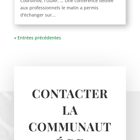
Coordinov, l'UDAF, … Une conférence dédiée
aux professionnels le matin a permis
d'échanger sur...
Haravilliers
Le Bellay-en-vexin
« Entrées précédentes
Le Heaulme
Le Perchay
Longuesse
Marines
Montgeroult
Moussy
CONTACTER
Neuilly-en-vexin
Nucourt
LA
Sagy
Santeuil
COMMUNAUT
Seraincourt
Themericourt