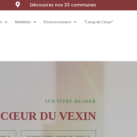

Découvrez nos 33 communes
rs
rs
Mobilités
Mobilités
Environnement
Environnement
“Camp de César”
“Camp de César”
SUR TITRE HEADER
U CŒUR DU VEXIN