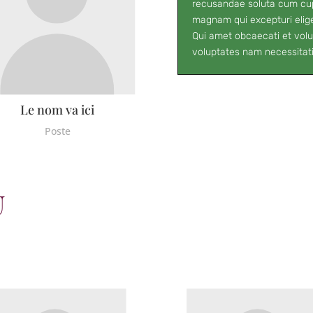
recusandae soluta cum cupi
magnam qui excepturi elige
Qui amet obcaecati et vol
voluptates nam necessitati
Le nom va ici
Poste
U