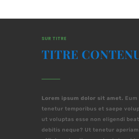
SUR TITRE
TITRE CONTEN
Lorem ipsum dolor sit amet.
Eum
tenetur temporibus et saepe volu
ut voluptas esse non eligendi bea
debitis neque? Ut tenetur aperiam 