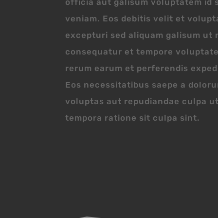
officia aut galisum voluptatem id 
veniam. Eos debitis velit et volupt
excepturi sed aliquam galisum ut
consequatur et tempore voluptate
rerum earum et perferendis exped
Eos necessitatibus saepe a dolor
voluptas aut repudiandae culpa u
tempora ratione sit culpa sint.