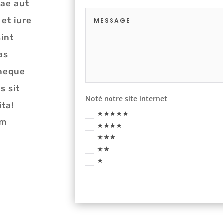
tae aut
et iure
sint
as
 neque
s sit
Noté notre site internet
ita!
★★★★★
um
★★★★
★★★
t
★★
★