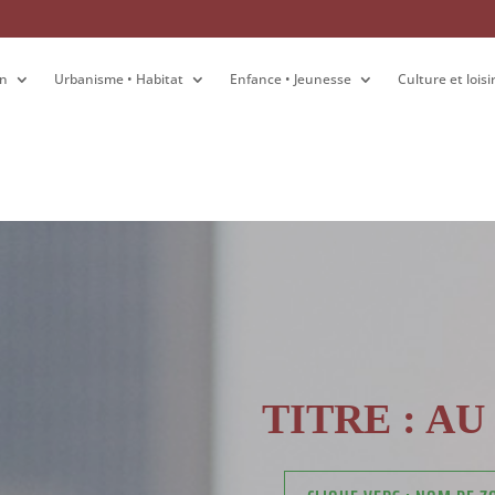
on
on
Urbanisme • Habitat
Urbanisme • Habitat
Enfance • Jeunesse
Enfance • Jeunesse
Culture et loisi
Culture et loisi
TITRE : A