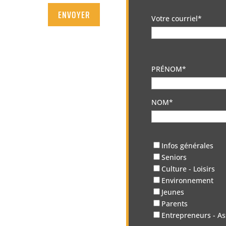
ENVOYER
Votre courriel*
PRÉNOM*
NOM*
Infos générales
Seniors
Culture - Loisirs
Environnement
Jeunes
Parents
Entrepreneurs - As