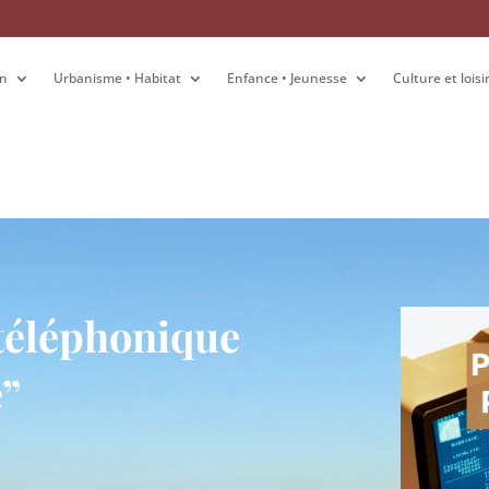
on
on
Urbanisme • Habitat
Urbanisme • Habitat
Enfance • Jeunesse
Enfance • Jeunesse
Culture et loisi
Culture et loisi
 téléphonique
e”