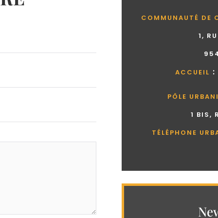
COMMUNAUTÉ DE 
1, R
95
:
ACCUEIL
PÔLE URBAN
1 BIS,
TÉLÉPHONE URB
New