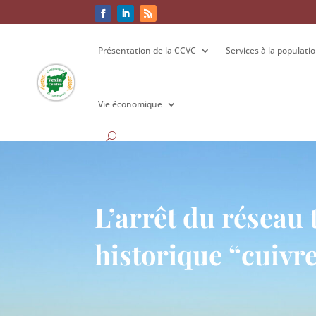
Présentation de la CCVC
Présentation de la CCVC
Services à la populati
Services à la populati
Vie économique
Vie économique
L’arrêt du réseau
historique “cuivr