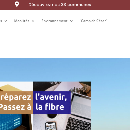

Découvrez nos 33 communes
rs
rs
Mobilités
Mobilités
Environnement
Environnement
“Camp de César”
“Camp de César”