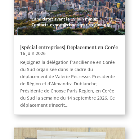
Haravilliers
Le Bellay-en-vexin
Le Heaulme
Le Perchay
[spécial entreprises] Déplacement en Corée
Longuesse
16 Juin 2026
Marines
Rejoignez la délégation francilienne en Corée
Montgeroult
du Sud organisée dans le cadre du
déplacement de Valérie Pécresse, Présidente
Moussy
de Région et d’Alexandra Dublanche,
Neuilly-en-vexin
Présidente de Choose Paris Region, en Corée
Nucourt
du Sud la semaine du 14 septembre 2026. Ce
Sagy
déplacement s’inscrit...
Santeuil
Seraincourt
Themericourt