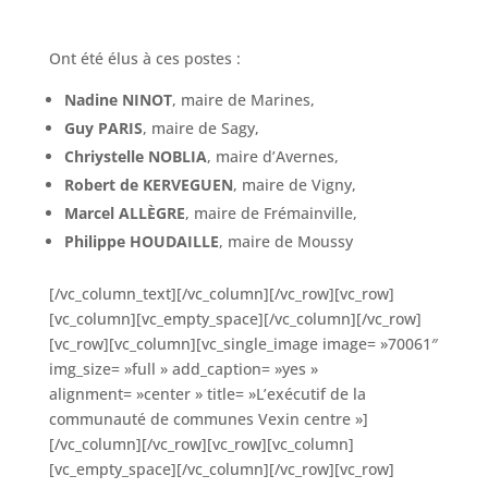
Ont été élus à ces postes :
Nadine NINOT
, maire de Marines,
Guy PARIS
, maire de Sagy,
Chriystelle NOBLIA
, maire d’Avernes,
Robert de KERVEGUEN
, maire de Vigny,
Marcel ALLÈGRE
, maire de Frémainville,
Philippe HOUDAILLE
, maire de Moussy
[/vc_column_text][/vc_column][/vc_row][vc_row]
[vc_column][vc_empty_space][/vc_column][/vc_row]
[vc_row][vc_column][vc_single_image image= »70061″
img_size= »full » add_caption= »yes »
alignment= »center » title= »L’exécutif de la
communauté de communes Vexin centre »]
[/vc_column][/vc_row][vc_row][vc_column]
[vc_empty_space][/vc_column][/vc_row][vc_row]