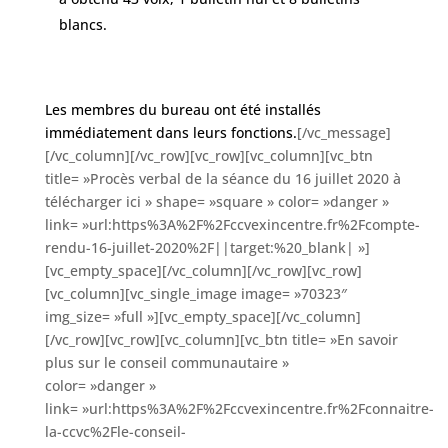
blancs.
Les membres du bureau ont été installés
immédiatement dans leurs fonctions.
[/vc_message]
[/vc_column][/vc_row][vc_row][vc_column][vc_btn
title= »Procès verbal de la séance du 16 juillet 2020 à
télécharger ici » shape= »square » color= »danger »
link= »url:https%3A%2F%2Fccvexincentre.fr%2Fcompte-
rendu-16-juillet-2020%2F||target:%20_blank| »]
[vc_empty_space][/vc_column][/vc_row][vc_row]
[vc_column][vc_single_image image= »70323″
img_size= »full »][vc_empty_space][/vc_column]
[/vc_row][vc_row][vc_column][vc_btn title= »En savoir
plus sur le conseil communautaire »
color= »danger »
link= »url:https%3A%2F%2Fccvexincentre.fr%2Fconnaitre-
la-ccvc%2Fle-conseil-