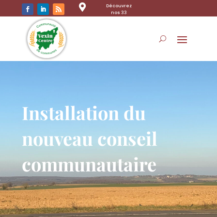

Découvrez
nos 33
communes
Installation du
nouveau conseil
communautaire