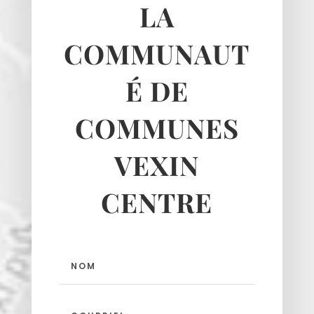
LA
Longuesse
Marines
COMMUNAUT
Montgeroult
Moussy
É DE
Neuilly-en-vexin
Nucourt
COMMUNES
Sagy
Santeuil
VEXIN
Seraincourt
Themericourt
CENTRE
Theuville
Us
Vigny