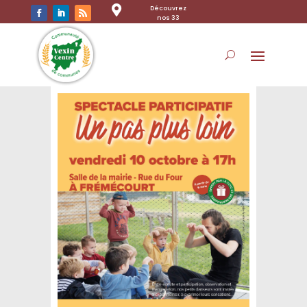

Découvrez
nos 33
communes