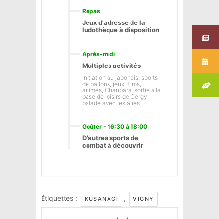
Repas
Jeux d'adresse de la
ludothèque à disposition
Après-midi
Multiples activités
Initiation au japonais, sports
de ballons, jeux, films,
animés, Chanbara, sortie à la
base de loisirs de Cergy,
balade avec les ânes…
Goûter
-
16:30 à 18:00
D'autres sports de
combat à découvrir
Étiquettes :
,
KUSANAGI
VIGNY