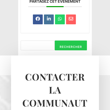
PARTAGEZ CET ÉVÉNEMENT
Haravilliers
Le Bellay-en-vexin
Le Heaulme
Le Perchay
Longuesse
RECHERCHER
Marines
Montgeroult
Moussy
CONTACTER
Neuilly-en-vexin
Nucourt
LA
Sagy
Santeuil
COMMUNAUT
Seraincourt
Themericourt