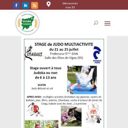

Découvrez
nos 33
communes