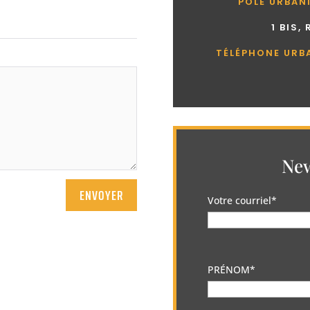
PÔLE URBAN
1 BIS,
TÉLÉPHONE URB
New
ENVOYER
Votre courriel*
PRÉNOM*