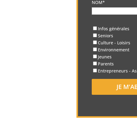
NOM*
Infos générales
Seniors
Culture - Loisirs
Environnement
Jeunes
Parents
Entrepreneurs - As