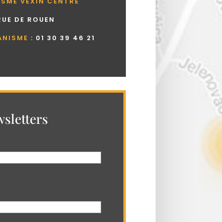
ISME VEXIN CENTRE
 RUE DE ROUEN
ANISME
:
01 30 39 46 21
sletters