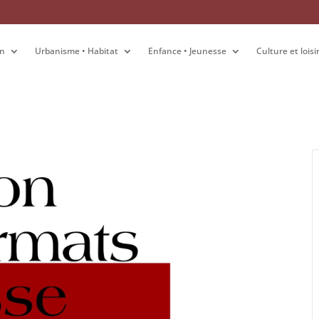
on
on
Urbanisme • Habitat
Urbanisme • Habitat
Enfance • Jeunesse
Enfance • Jeunesse
Culture et loisi
Culture et loisi