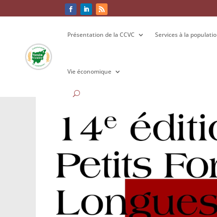
Présentation de la CCVC
Présentation de la CCVC
Services à la populati
Services à la populati
Vie économique
Vie économique