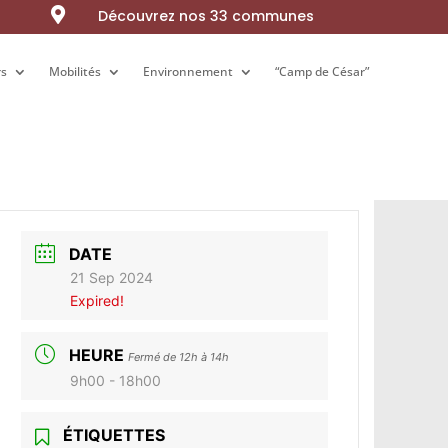

Découvrez nos 33 communes
rs
rs
Mobilités
Mobilités
Environnement
Environnement
“Camp de César”
“Camp de César”
DATE
21 Sep 2024
Expired!
HEURE
Fermé de 12h à 14h
9h00 - 18h00
ÉTIQUETTES