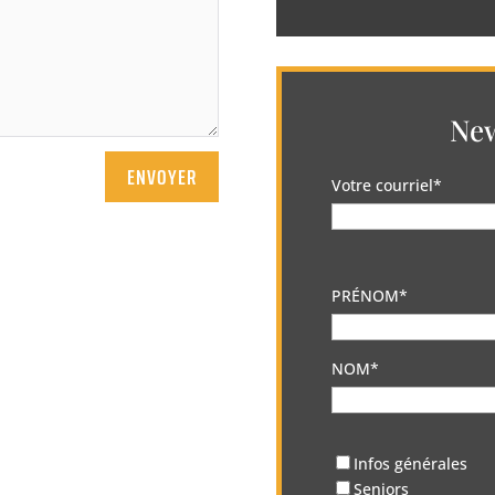
New
ENVOYER
Votre courriel*
PRÉNOM*
NOM*
Infos générales
Seniors