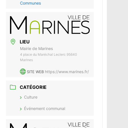
Communes
LIEU
Mairie de Marines
4 place du Maréchal Leclerc 95640
Marines
https://www.marines.fr/
SITE WEB
CATÉGORIE
Culture
Événement communal