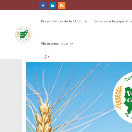
Présentation de la CCVC
Présentation de la CCVC
Services à la populati
Services à la populati
Vie économique
Vie économique