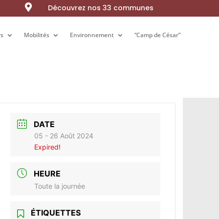

Découvrez nos 33 communes
rs
rs
Mobilités
Mobilités
Environnement
Environnement
“Camp de César”
“Camp de César”
DATE
05 - 26 Août 2024
Expired!
HEURE
Toute la journée
ÉTIQUETTES