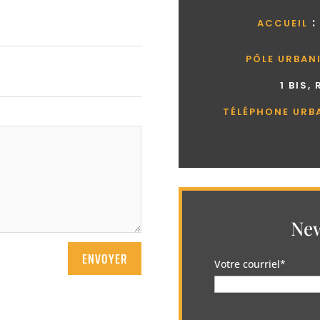
:
ACCUEIL
PÔLE URBAN
1 BIS,
TÉLÉPHONE URB
New
ENVOYER
Votre courriel*