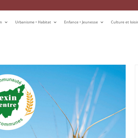
on
on
Urbanisme • Habitat
Urbanisme • Habitat
Enfance • Jeunesse
Enfance • Jeunesse
Culture et loisi
Culture et loisi