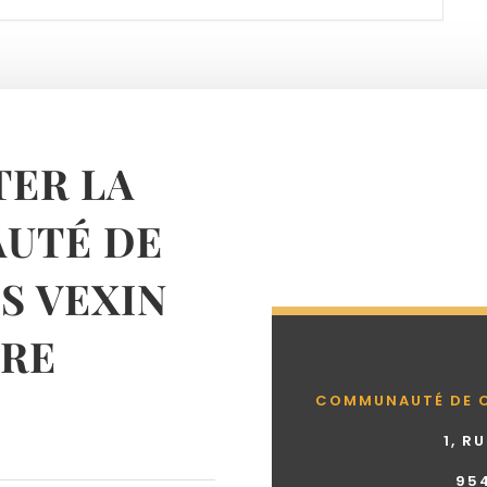
ER LA
UTÉ DE
 VEXIN
RE
COMMUNAUTÉ DE 
1, R
95