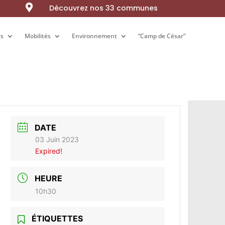

Découvrez nos 33 communes
rs
rs
Mobilités
Mobilités
Environnement
Environnement
“Camp de César”
“Camp de César”
DATE
03 Juin 2023
Expired!
HEURE
10h30
ÉTIQUETTES