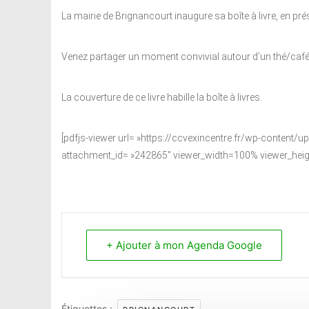
La mairie de Brignancourt inaugure sa boîte à livre, en pré
Venez partager un moment convivial autour d’un thé/café a
La couverture de ce livre habille la boîte à livres.
[pdfjs-viewer url= »https://ccvexincentre.fr/wp-content/u
attachment_id= »242865″ viewer_width=100% viewer_heigh
+ Ajouter à mon Agenda Google
Étiquettes :