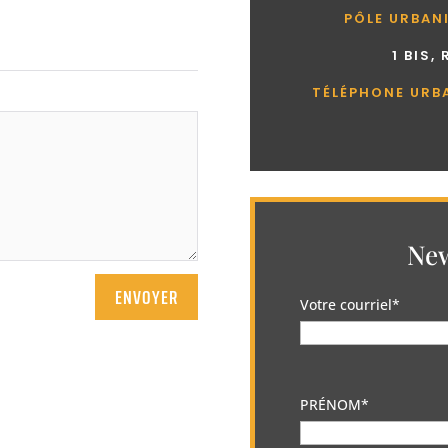
PÔLE URBAN
1 BIS,
TÉLÉPHONE URB
New
ENVOYER
Votre courriel*
PRÉNOM*