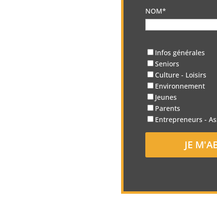
NOM*
Infos générales
Seniors
Culture - Loisirs
Environnement
Jeunes
Parents
Entrepreneurs - As