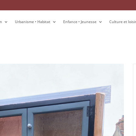
on
on
Urbanisme • Habitat
Urbanisme • Habitat
Enfance • Jeunesse
Enfance • Jeunesse
Culture et loisi
Culture et loisi