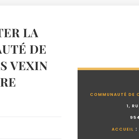
ER LA
UTÉ DE
 VEXIN
RE
COMMUNAUTÉ DE 
1, R
95
:
ACCUEIL