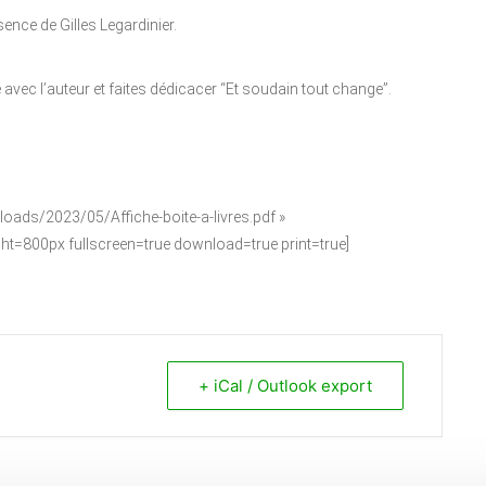
sence de Gilles Legardinier.
vec l’auteur et faites dédicacer “Et soudain tout change”.
ploads/2023/05/Affiche-boite-a-livres.pdf »
t=800px fullscreen=true download=true print=true]
+ iCal / Outlook export