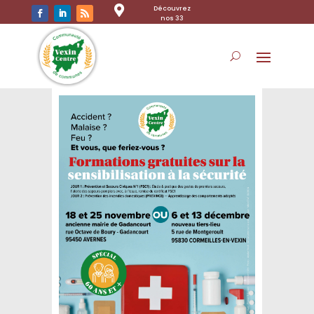

Découvrez
nos 33
communes