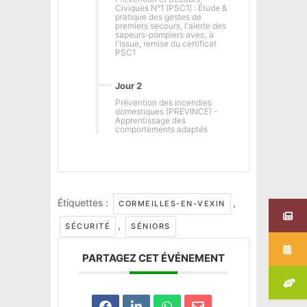
Civiques N°1 (PSC1) : Étude &
pratique des gestes de
premiers secours, l'alerte des
sapeurs-pompiers avec, à
l'issue, remise du certificat
PSC1
Jour 2
Prévention des incendies
domestiques (PREVINCE) -
Apprentissage des
comportements adaptés
Étiquettes :
,
CORMEILLES-EN-VEXIN
,
SÉCURITÉ
SÉNIORS
PARTAGEZ CET ÉVÉNEMENT