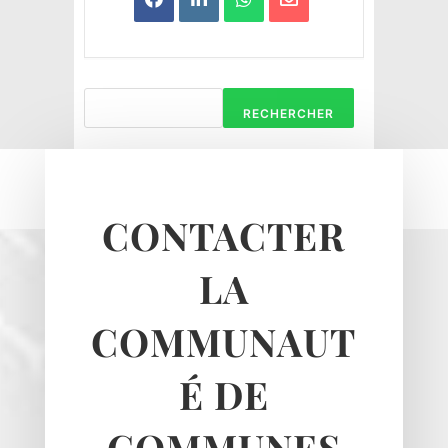
RECHERCHER
CONTACTER
Haravilliers
LA
Le Bellay-en-vexin
Le Heaulme
COMMUNAUT
Le Perchay
Longuesse
É DE
Marines
COMMUNES
Montgeroult