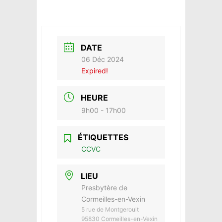
DATE
06 Déc 2024
Expired!
HEURE
9h00 - 17h00
ÉTIQUETTES
CCVC
LIEU
Presbytère de
Cormeilles-en-Vexin
5 rue de Montgeroult
95830 Cormeilles-en-Vexin