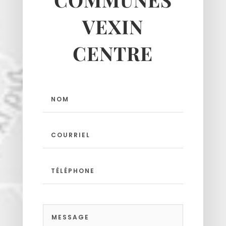
Moussy
VEXIN
Neuilly-en-vexin
Nucourt
CENTRE
Sagy
Santeuil
Seraincourt
Themericourt
Theuville
Us
Vigny