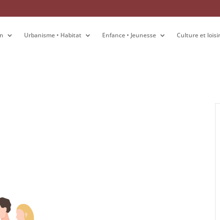
on
on
Urbanisme • Habitat
Urbanisme • Habitat
Enfance • Jeunesse
Enfance • Jeunesse
Culture et loisi
Culture et loisi