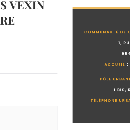
 VEXIN
RE
COMMUNAUTÉ DE 
1, R
95
:
ACCUEIL
PÔLE URBAN
1 BIS,
TÉLÉPHONE URB