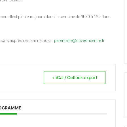
exin Centre.
accueillent plusieurs jours dans la semaine de 9h30 à 12h dans
ations auprès des animatrices :
parentalite@ccvexincentre.fr
+ iCal / Outlook export
OGRAMME