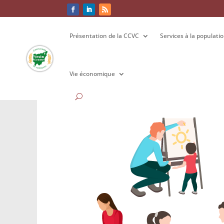
Présentation de la CCVC
Présentation de la CCVC
Services à la populati
Services à la populati
Vie économique
Vie économique