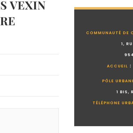
 VEXIN
RE
COMMUNAUTÉ DE 
1, R
95
:
ACCUEIL
PÔLE URBAN
1 BIS,
TÉLÉPHONE URB