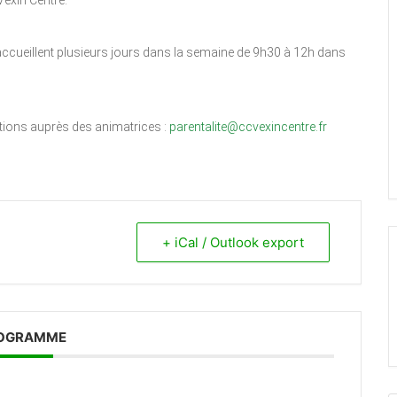
exin Centre.
accueillent plusieurs jours dans la semaine de 9h30 à 12h dans
ations auprès des animatrices :
parentalite@ccvexincentre.fr
+ iCal / Outlook export
OGRAMME