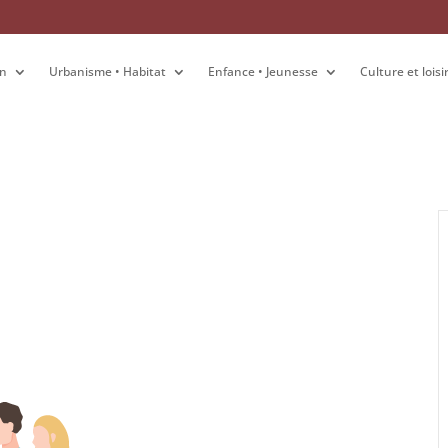
on
on
Urbanisme • Habitat
Urbanisme • Habitat
Enfance • Jeunesse
Enfance • Jeunesse
Culture et loisi
Culture et loisi