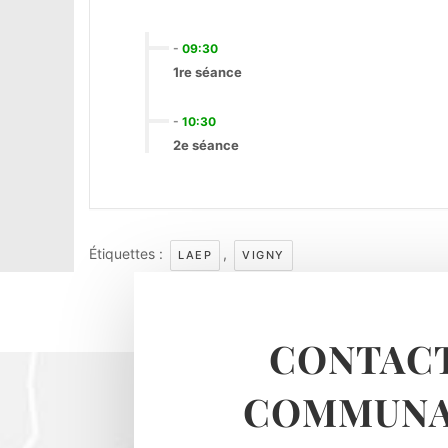
-
09:30
1re séance
-
10:30
2e séance
Étiquettes :
,
LAEP
VIGNY
CONTACT
COMMUNA