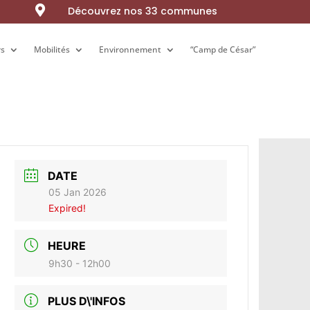

Découvrez nos 33 communes
rs
rs
Mobilités
Mobilités
Environnement
Environnement
“Camp de César”
“Camp de César”
DATE
05 Jan 2026
Expired!
HEURE
9h30 - 12h00
PLUS D\'INFOS