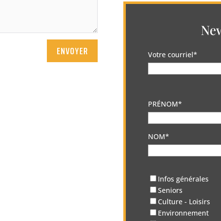
New
ENVOYER
Votre courriel*
PRÉNOM*
NOM*
Infos générales
Seniors
Culture - Loisirs
Environnement