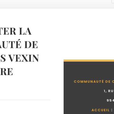
ER LA
UTÉ DE
 VEXIN
RE
COMMUNAUTÉ DE 
1, R
95
:
ACCUEIL