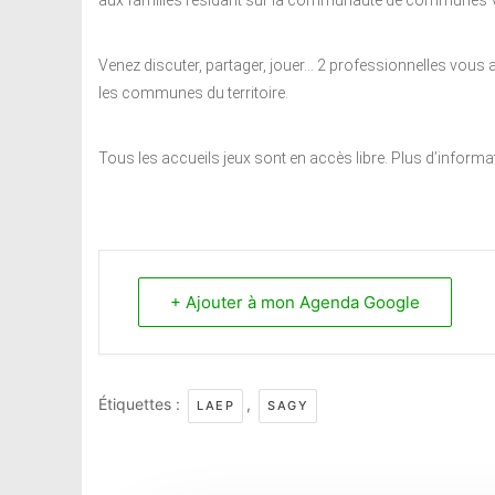
aux familles résidant sur la communauté de communes V
Venez discuter, partager, jouer… 2 professionnelles vous 
les communes du territoire.
Tous les accueils jeux sont en accès libre. Plus d’inform
+ Ajouter à mon Agenda Google
Étiquettes :
,
LAEP
SAGY