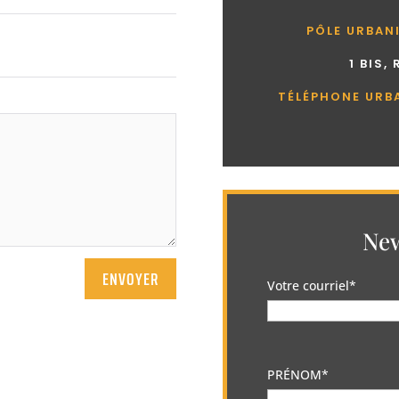
PÔLE URBAN
1 BIS,
TÉLÉPHONE URB
New
ENVOYER
Votre courriel*
PRÉNOM*