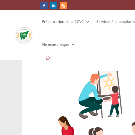
Présentation de la CCVC
Présentation de la CCVC
Services à la populati
Services à la populati
Vie économique
Vie économique