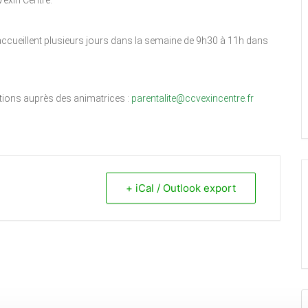
exin Centre.
accueillent plusieurs jours dans la semaine de 9h30 à 11h dans
ations auprès des animatrices :
parentalite@ccvexincentre.fr
+ iCal / Outlook export