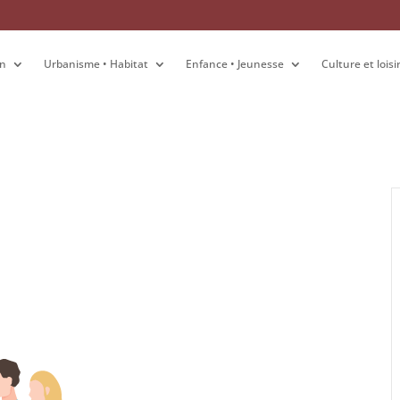
on
on
Urbanisme • Habitat
Urbanisme • Habitat
Enfance • Jeunesse
Enfance • Jeunesse
Culture et loisi
Culture et loisi