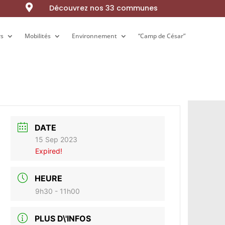

Découvrez nos 33 communes
rs
rs
Mobilités
Mobilités
Environnement
Environnement
“Camp de César”
“Camp de César”
DATE
15 Sep 2023
Expired!
HEURE
9h30 - 11h00
PLUS D\'INFOS