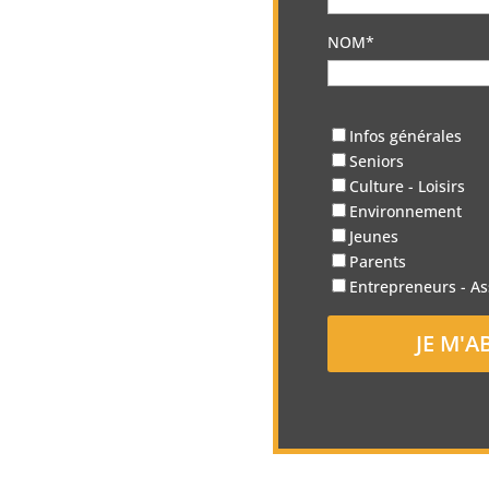
NOM*
Infos générales
Seniors
Culture - Loisirs
Environnement
Jeunes
Parents
Entrepreneurs - As