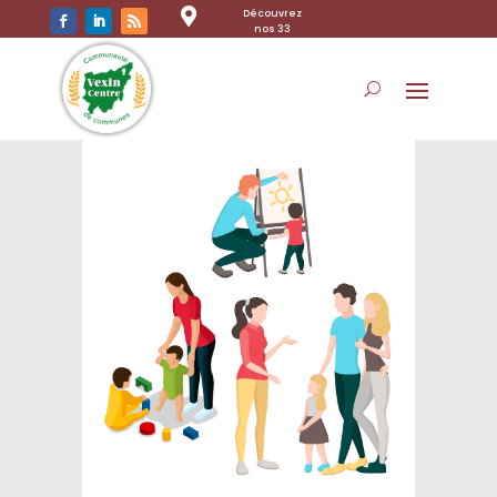

Découvrez
nos 33
communes