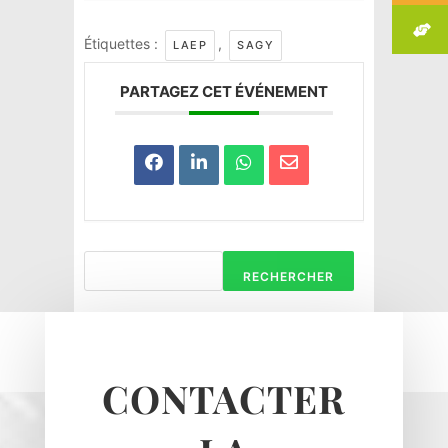
Étiquettes :
,
LAEP
SAGY
PARTAGEZ CET ÉVÉNEMENT
RECHERCHER
Haravilliers
Le Bellay-en-vexin
CONTACTER
Le Heaulme
Le Perchay