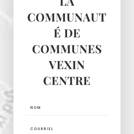
LA
Longuesse
Marines
COMMUNAUT
Montgeroult
É DE
Moussy
Neuilly-en-vexin
COMMUNES
Nucourt
Sagy
VEXIN
Santeuil
Seraincourt
CENTRE
Themericourt
Theuville
Us
Vigny