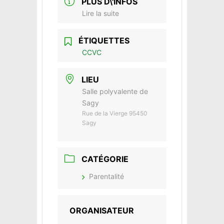
PLUS D\'INFOS
Lire la suite
ÉTIQUETTES
CCVC
LIEU
Salle polyvalente de
Sagy
Rue de la Vierge 95450
Sagy
CATÉGORIE
Parentalité
ORGANISATEUR