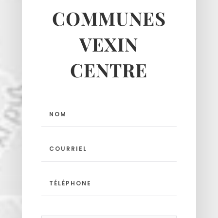
Montgeroult
COMMUNES
Moussy
Neuilly-en-vexin
VEXIN
Nucourt
Sagy
CENTRE
Santeuil
Seraincourt
Themericourt
Theuville
Us
Vigny