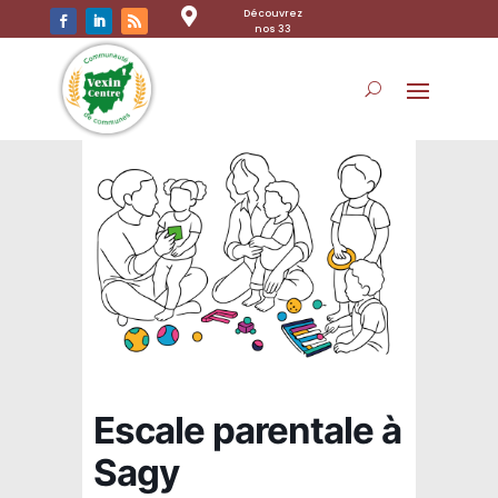

Découvrez
nos 33
communes
Escale parentale à
Sagy