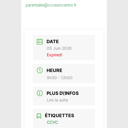
:
parentalite@ccvexincentre.fr
DATE
05 Juin 2026
Expired!
HEURE
9h30 - 12h00
PLUS D\'INFOS
Lire la suite
ÉTIQUETTES
CCVC