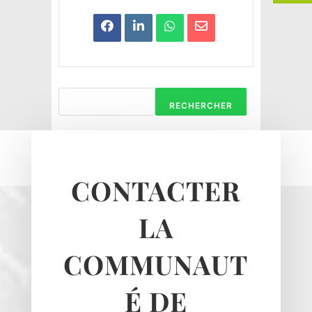
RECHERCHER
CONTACTER
Haravilliers
LA
Le Bellay-en-vexin
Le Heaulme
COMMUNAUT
Le Perchay
Longuesse
É DE
Marines