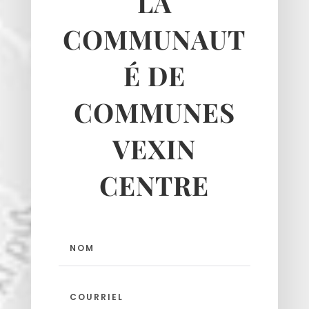
LA
Longuesse
Marines
COMMUNAUT
Montgeroult
É DE
Moussy
Neuilly-en-vexin
COMMUNES
Nucourt
Sagy
VEXIN
Santeuil
Seraincourt
CENTRE
Themericourt
Theuville
Us
Vigny