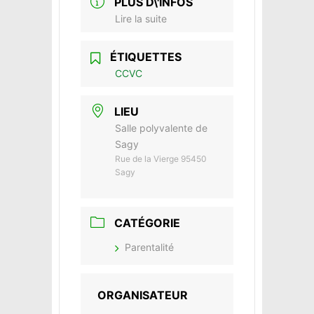
PLUS D\'INFOS
Lire la suite
ÉTIQUETTES
CCVC
LIEU
Salle polyvalente de
Sagy
Rue de la Vierge 95450
Sagy
CATÉGORIE
Parentalité
ORGANISATEUR