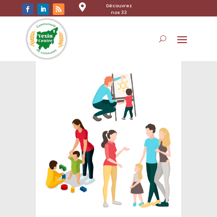

Découvrez
nos 33
communes