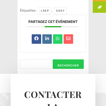
Étiquettes :
,
LAEP
SAGY
PARTAGEZ CET ÉVÉNEMENT
RECHERCHER
Haravilliers
Le Bellay-en-vexin
CONTACTER
Le Heaulme
Le Perchay