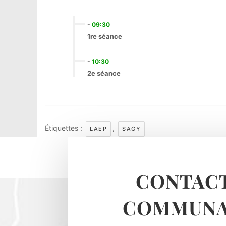
-
09:30
1re séance
-
10:30
2e séance
Étiquettes :
,
LAEP
SAGY
CONTACT
COMMUNA