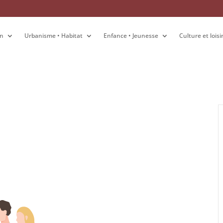
on
on
Urbanisme • Habitat
Urbanisme • Habitat
Enfance • Jeunesse
Enfance • Jeunesse
Culture et loisi
Culture et loisi