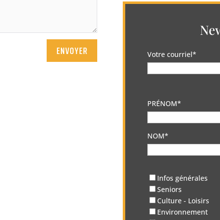
New
ENVOYER
Votre courriel*
PRÉNOM*
NOM*
Infos générales
Seniors
Culture - Loisirs
Environnement