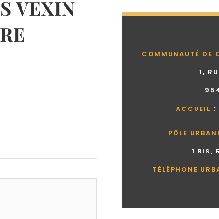
 VEXIN
RE
COMMUNAUTÉ DE 
1, R
95
:
ACCUEIL
PÔLE URBAN
1 BIS,
TÉLÉPHONE URB