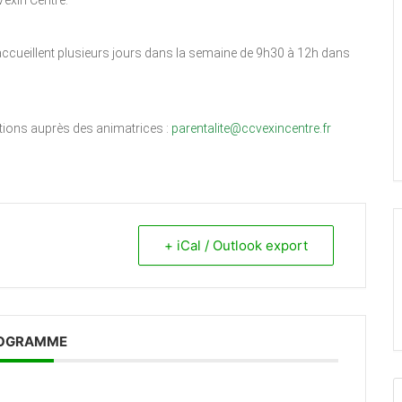
exin Centre.
accueillent plusieurs jours dans la semaine de 9h30 à 12h dans
ations auprès des animatrices :
parentalite@ccvexincentre.fr
+ iCal / Outlook export
OGRAMME