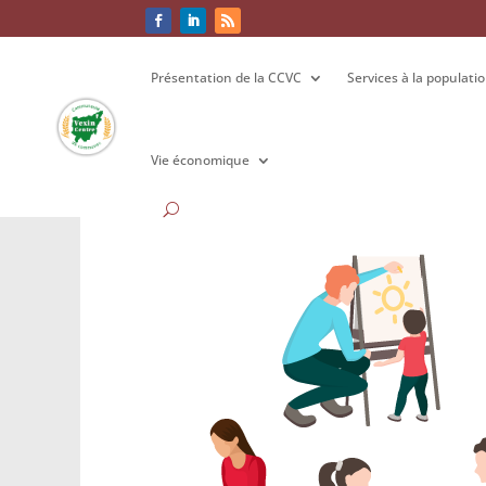
Présentation de la CCVC
Présentation de la CCVC
Services à la populati
Services à la populati
Vie économique
Vie économique