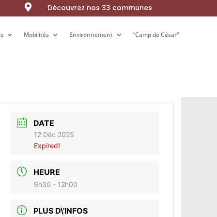

Découvrez nos 33 communes
rs
rs
Mobilités
Mobilités
Environnement
Environnement
“Camp de César”
“Camp de César”
DATE
12 Déc 2025
Expired!
HEURE
9h30 - 12h00
PLUS D\'INFOS