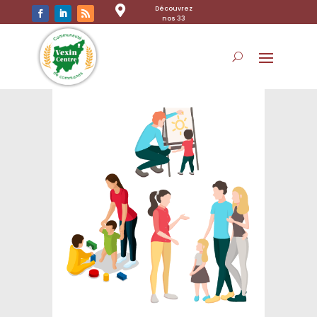

Découvrez
nos 33
communes