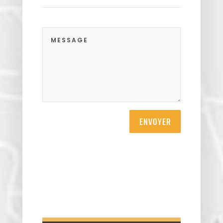
Themericourt
Theuville
Us
Vigny
ENVOYER