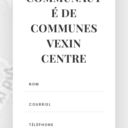
É DE
COMMUNES
Haravilliers
Le Bellay-en-vexin
VEXIN
Le Heaulme
Le Perchay
CENTRE
Longuesse
Marines
Montgeroult
Moussy
Neuilly-en-vexin
Nucourt
Sagy
Santeuil
Seraincourt