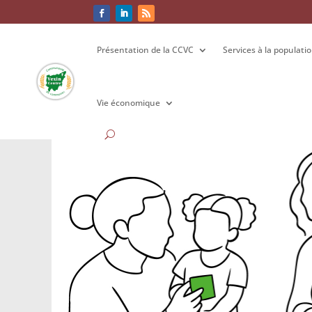
Présentation de la CCVC
Présentation de la CCVC
Services à la populati
Services à la populati
Vie économique
Vie économique