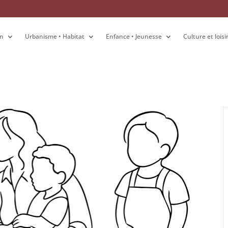
on
on
Urbanisme • Habitat
Urbanisme • Habitat
Enfance • Jeunesse
Enfance • Jeunesse
Culture et loisi
Culture et loisi