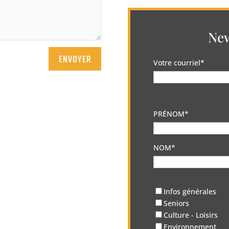
New
ENVOYER
Votre courriel*
PRÉNOM*
NOM*
Infos générales
Seniors
Culture - Loisirs
Environnement