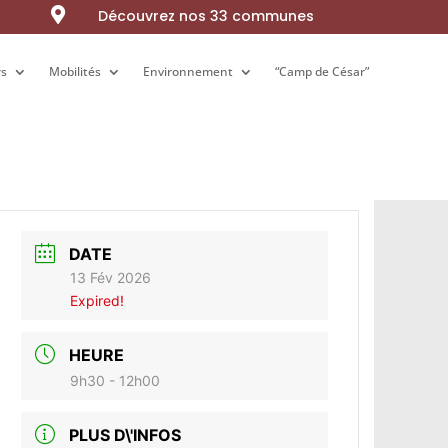

Découvrez nos 33 communes
rs
rs
Mobilités
Mobilités
Environnement
Environnement
“Camp de César”
“Camp de César”
DATE
13 Fév 2026
Expired!
HEURE
9h30 - 12h00
PLUS D\'INFOS