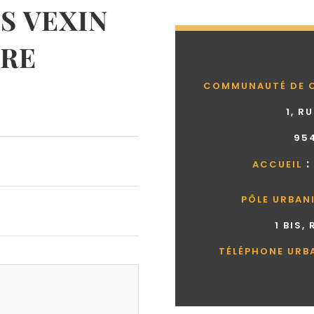
 VEXIN
RE
COMMUNAUTÉ DE 
1, R
95
:
ACCUEIL
PÔLE URBAN
1 BIS,
TÉLÉPHONE URB