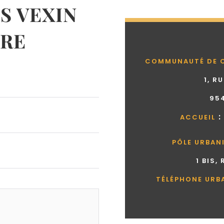
 VEXIN
RE
COMMUNAUTÉ DE 
1, R
95
:
ACCUEIL
PÔLE URBAN
1 BIS,
TÉLÉPHONE URB