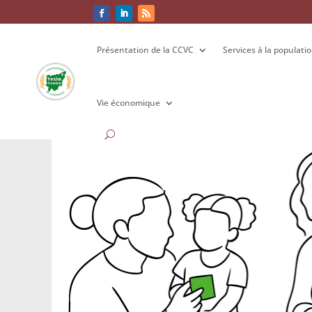
Présentation de la CCVC
Présentation de la CCVC
Services à la populati
Services à la populati
Vie économique
Vie économique