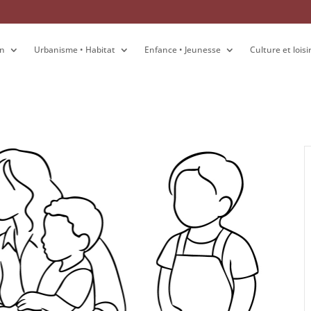
on
on
Urbanisme • Habitat
Urbanisme • Habitat
Enfance • Jeunesse
Enfance • Jeunesse
Culture et loisi
Culture et loisi