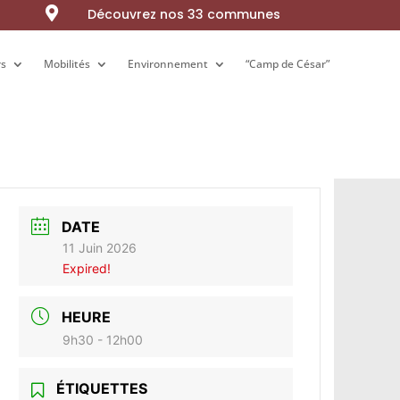

Découvrez nos 33 communes
rs
rs
Mobilités
Mobilités
Environnement
Environnement
“Camp de César”
“Camp de César”
DATE
11 Juin 2026
Expired!
HEURE
9h30 - 12h00
ÉTIQUETTES