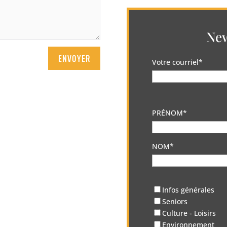
New
ENVOYER
Votre courriel*
PRÉNOM*
NOM*
Infos générales
Seniors
Culture - Loisirs
Environnement