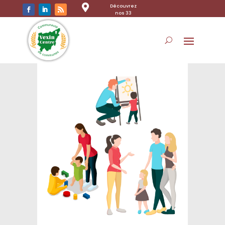

Découvrez
nos 33
communes