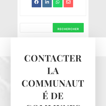
RECHERCHER
CONTACTER
Haravilliers
LA
Le Bellay-en-vexin
Le Heaulme
COMMUNAUT
Le Perchay
Longuesse
É DE
Marines
Montgeroult