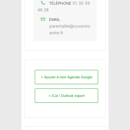
01 30 39
TÉLÉPHONE
46 28
EMAIL
parentalite@ccvexinc
entre.fr
+ Ajouter à mon Agenda Google
+ iCal / Outlook export