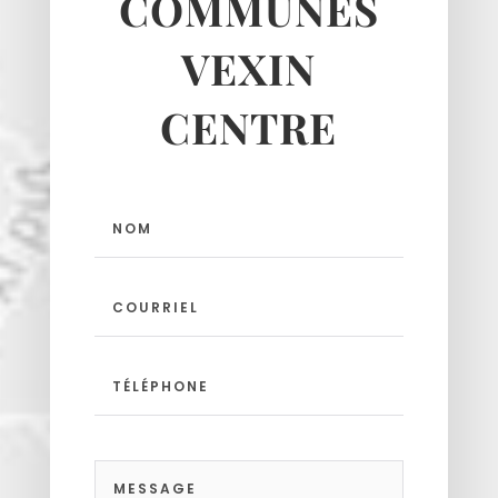
COMMUNES
Moussy
Neuilly-en-vexin
VEXIN
Nucourt
CENTRE
Sagy
Santeuil
Seraincourt
Themericourt
Theuville
Us
Vigny