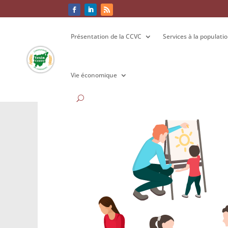
Présentation de la CCVC
Présentation de la CCVC
Services à la populati
Services à la populati
Vie économique
Vie économique