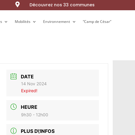

Découvrez nos 33 communes
rs
rs
Mobilités
Mobilités
Environnement
Environnement
“Camp de César”
“Camp de César”
DATE
14 Nov 2024
Expired!
HEURE
9h30 - 12h00
PLUS D\'INFOS