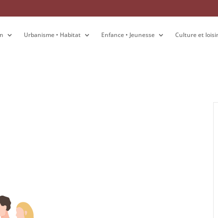
on
on
Urbanisme • Habitat
Urbanisme • Habitat
Enfance • Jeunesse
Enfance • Jeunesse
Culture et loisi
Culture et loisi