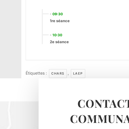
-
09:30
1re séance
-
10:30
2e séance
Étiquettes :
,
CHARS
LAEP
CONTACT
COMMUNA