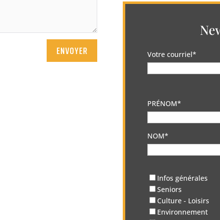
New
ENVOYER
Votre courriel*
PRÉNOM*
NOM*
Infos générales
Seniors
Culture - Loisirs
Environnement