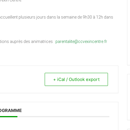
exin Centre.
accueillent plusieurs jours dans la semaine de 9h30 à 12h dans
ations auprès des animatrices :
parentalite@ccvexincentre.fr
+ iCal / Outlook export
OGRAMME