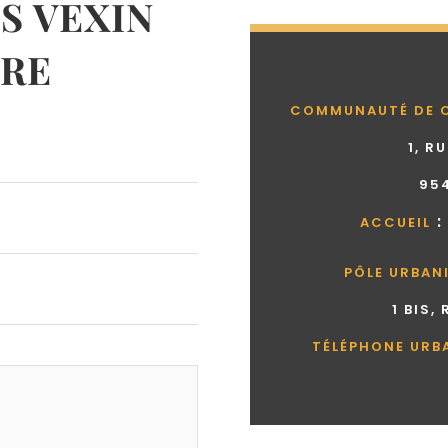
 VEXIN
RE
COMMUNAUTÉ DE 
1, R
95
:
ACCUEIL
PÔLE URBAN
1 BIS,
TÉLÉPHONE URB