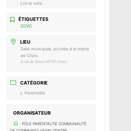
Lire la suite
ÉTIQUETTES
CCVC
LIEU
Salle municipale, accolée à la mairie
de Chars
2 rue de Gisors 95750 Chars
CATÉGORIE
Parentalité
ORGANISATEUR
PÔLE PARENTALITÉ COMMUNAUTÉ
DE COMMUNES VEXIN CENTRE