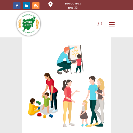

Découvrez
nos 33
communes