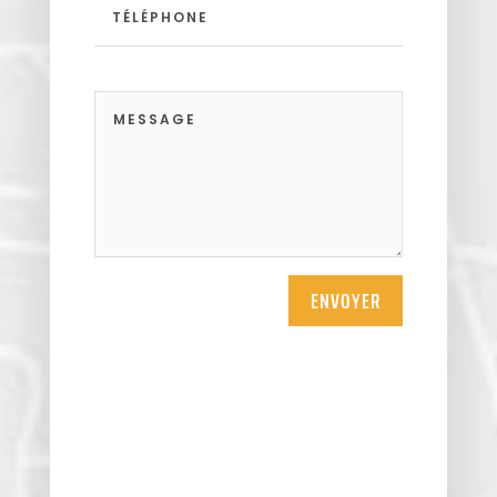
Themericourt
Theuville
Us
Vigny
ENVOYER