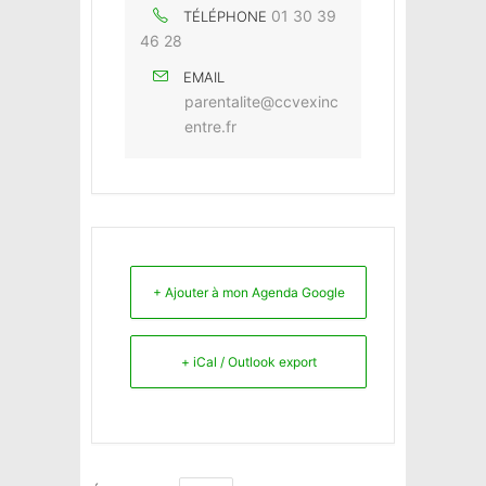
01 30 39
TÉLÉPHONE
46 28
EMAIL
parentalite@ccvexinc
entre.fr
+ Ajouter à mon Agenda Google
+ iCal / Outlook export