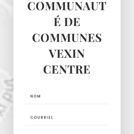
COMMUNAUT
É DE
Haravilliers
COMMUNES
Le Bellay-en-vexin
Le Heaulme
VEXIN
Le Perchay
CENTRE
Longuesse
Marines
Montgeroult
Moussy
Neuilly-en-vexin
Nucourt
Sagy
Santeuil
Seraincourt