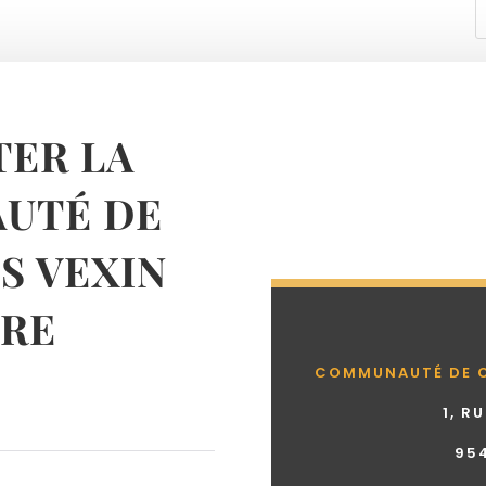
ER LA
UTÉ DE
 VEXIN
RE
COMMUNAUTÉ DE 
1, R
95