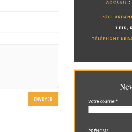
:
ACCUEIL
PÔLE URBAN
1 BIS,
TÉLÉPHONE URB
New
ENVOYER
Votre courriel*
PRÉNOM*