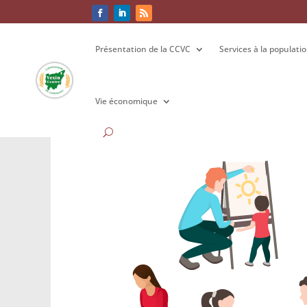
Présentation de la CCVC
Présentation de la CCVC
Services à la populati
Services à la populati
Vie économique
Vie économique