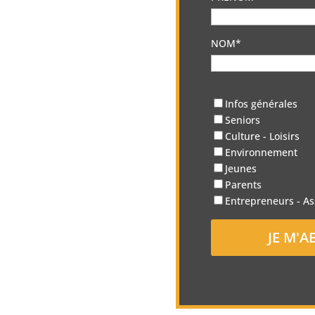
NOM*
Infos générales
Seniors
Culture - Loisirs
Environnement
Jeunes
Parents
Entrepreneurs - As