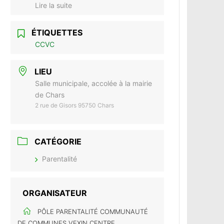
Lire la suite
ÉTIQUETTES
CCVC
LIEU
Salle municipale, accolée à la mairie
de Chars
2 rue de Gisors 95750 Chars
CATÉGORIE
Parentalité
ORGANISATEUR
PÔLE PARENTALITÉ COMMUNAUTÉ
DE COMMUNES VEXIN CENTRE