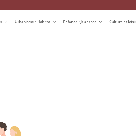
on
on
Urbanisme • Habitat
Urbanisme • Habitat
Enfance • Jeunesse
Enfance • Jeunesse
Culture et loisi
Culture et loisi