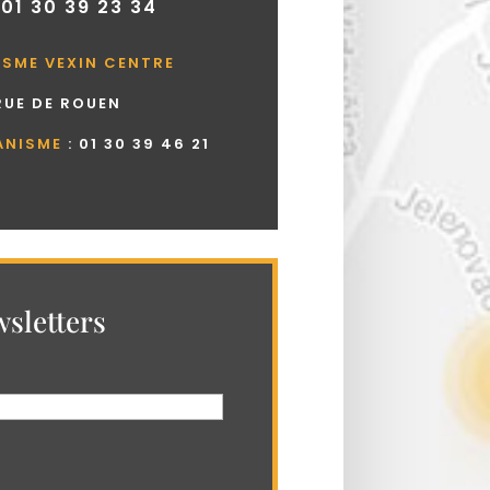
 01 30 39 23 34
ISME VEXIN CENTRE
 RUE DE ROUEN
ANISME
:
01 30 39 46 21
sletters