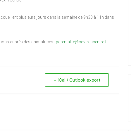
exin Centre.
accueillent plusieurs jours dans la semaine de 9h30 à 11h dans
ations auprès des animatrices :
parentalite@ccvexincentre.fr
+ iCal / Outlook export