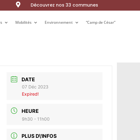

Découvrez nos 33 communes
rs
rs
Mobilités
Mobilités
Environnement
Environnement
“Camp de César”
“Camp de César”
DATE
07 Déc 2023
Expired!
HEURE
9h30 - 11h00
PLUS D\'INFOS