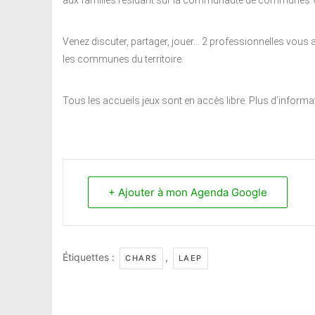
aux familles résidant sur la communauté de communes V
Venez discuter, partager, jouer… 2 professionnelles vous 
les communes du territoire.
Tous les accueils jeux sont en accès libre. Plus d’inform
+ Ajouter à mon Agenda Google
Étiquettes :
,
CHARS
LAEP