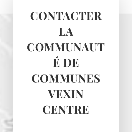
Le Heaulme
Le Perchay
CONTACTER
Longuesse
Marines
LA
Montgeroult
COMMUNAUT
Moussy
Neuilly-en-vexin
É DE
Nucourt
Sagy
COMMUNES
Santeuil
Seraincourt
VEXIN
Themericourt
Theuville
CENTRE
Us
Vigny