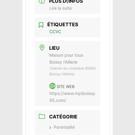
PLUS D\'INFOS
Lire la suite
ÉTIQUETTES
CCVC
LIEU
Maison pour tous
Boissy l'Aillerie
Chemin du cimetière 95650
Boissy l'Aillerie
SITE WEB
https://www.mptboissy
95.com/
CATÉGORIE
Parentalité