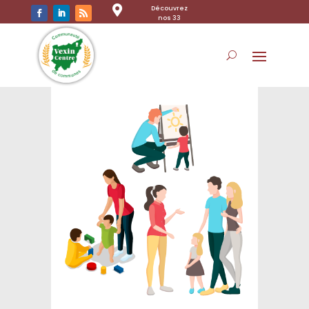

Découvrez
nos 33
communes