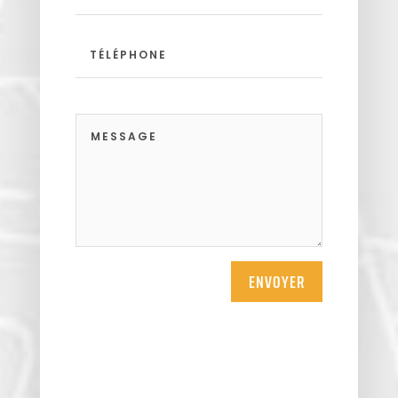
Seraincourt
Themericourt
Theuville
Us
Vigny
ENVOYER