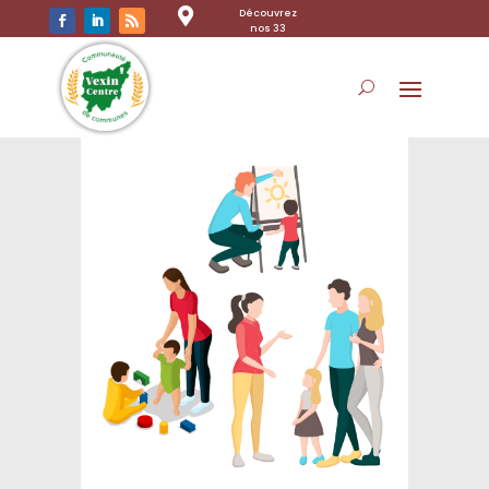

Découvrez
nos 33
communes