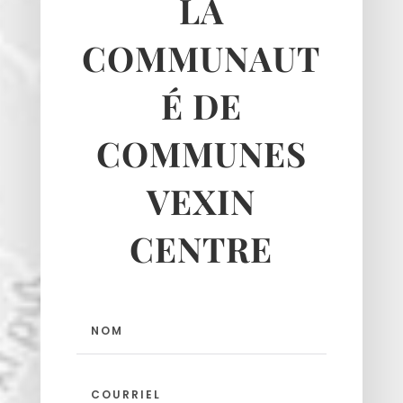
LA
COMMUNAUT
É DE
Haravilliers
Le Bellay-en-vexin
COMMUNES
Le Heaulme
VEXIN
Le Perchay
Longuesse
CENTRE
Marines
Montgeroult
Moussy
Neuilly-en-vexin
Nucourt
Sagy
Santeuil