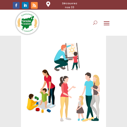

Découvrez
nos 33
communes