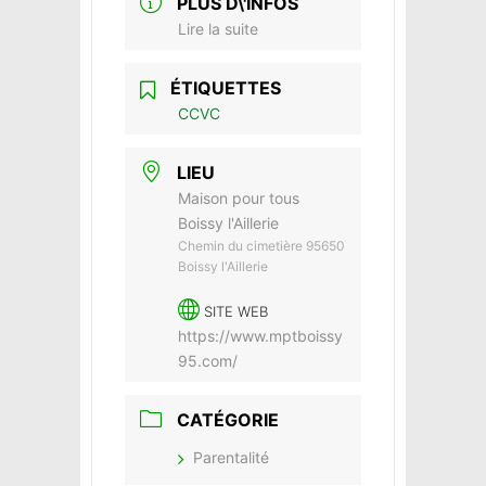
PLUS D\'INFOS
Lire la suite
ÉTIQUETTES
CCVC
LIEU
Maison pour tous
Boissy l'Aillerie
Chemin du cimetière 95650
Boissy l'Aillerie
SITE WEB
https://www.mptboissy
95.com/
CATÉGORIE
Parentalité