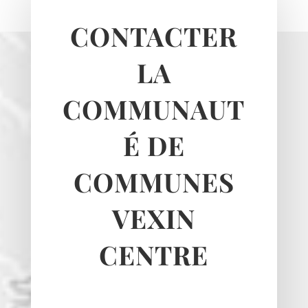
Le Heaulme
Le Perchay
CONTACTER
Longuesse
Marines
LA
Montgeroult
COMMUNAUT
Moussy
Neuilly-en-vexin
É DE
Nucourt
Sagy
COMMUNES
Santeuil
Seraincourt
VEXIN
Themericourt
Theuville
CENTRE
Us
Vigny