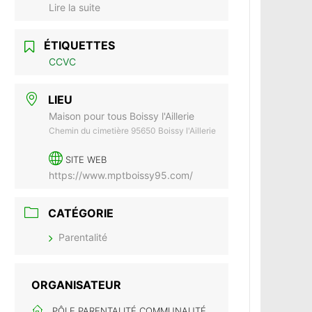
Lire la suite
ÉTIQUETTES
CCVC
LIEU
Maison pour tous Boissy l'Aillerie
Chemin du cimetière 95650 Boissy l'Aillerie
SITE WEB
https://www.mptboissy95.com/
CATÉGORIE
Parentalité
ORGANISATEUR
PÔLE PARENTALITÉ COMMUNAUTÉ