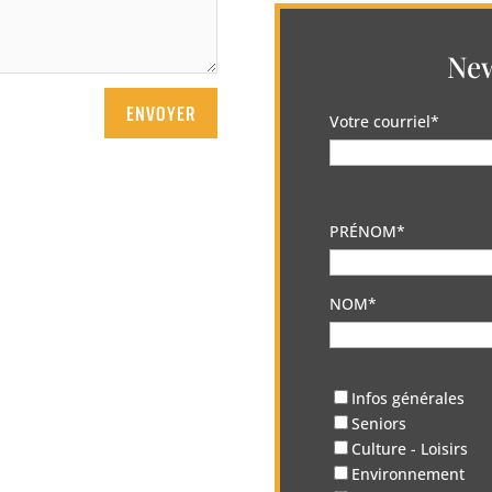
New
ENVOYER
Votre courriel*
PRÉNOM*
NOM*
Infos générales
Seniors
Culture - Loisirs
Environnement