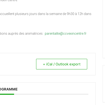
exin Centre.
accueillent plusieurs jours dans la semaine de 9h30 à 12h dans
ations auprès des animatrices :
parentalite@ccvexincentre.fr
+ iCal / Outlook export
OGRAMME