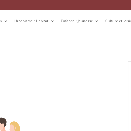
on
on
Urbanisme • Habitat
Urbanisme • Habitat
Enfance • Jeunesse
Enfance • Jeunesse
Culture et loisi
Culture et loisi