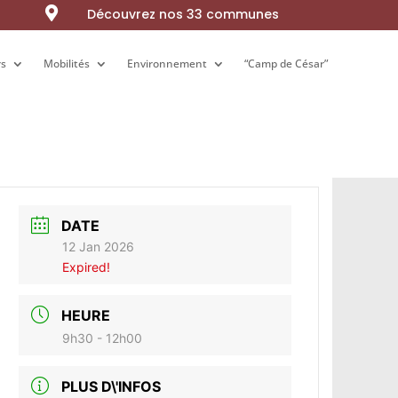

Découvrez nos 33 communes
rs
rs
Mobilités
Mobilités
Environnement
Environnement
“Camp de César”
“Camp de César”
DATE
12 Jan 2026
Expired!
HEURE
9h30 - 12h00
PLUS D\'INFOS