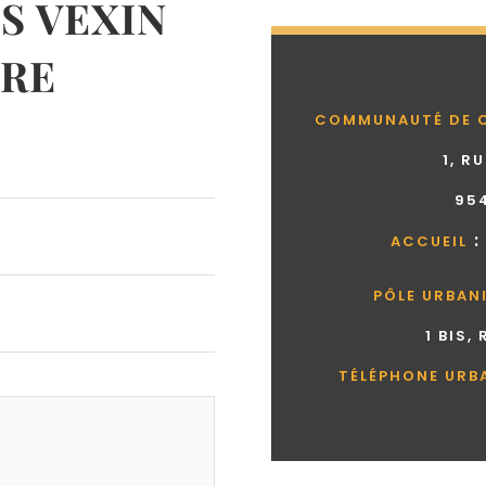
 VEXIN
RE
COMMUNAUTÉ DE 
1, R
95
:
ACCUEIL
PÔLE URBAN
1 BIS,
TÉLÉPHONE URB