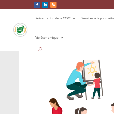
Présentation de la CCVC
Présentation de la CCVC
Services à la populati
Services à la populati
Vie économique
Vie économique