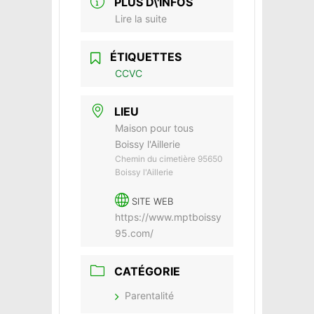
PLUS D\'INFOS
Lire la suite
ÉTIQUETTES
CCVC
LIEU
Maison pour tous
Boissy l'Aillerie
Chemin du cimetière 95650
Boissy l'Aillerie
SITE WEB
https://www.mptboissy
95.com/
CATÉGORIE
Parentalité