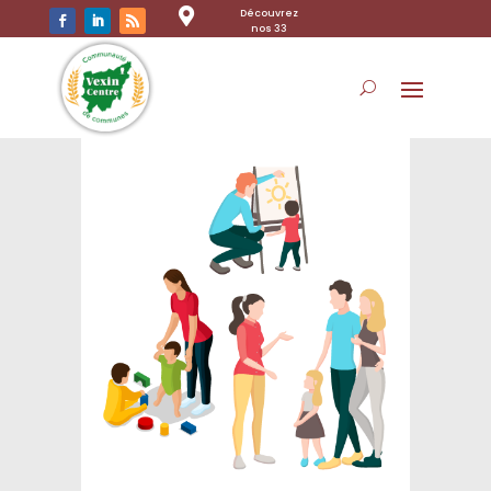

Découvrez
nos 33
communes