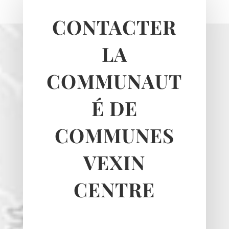
Le Heaulme
Le Perchay
CONTACTER
Longuesse
Marines
LA
Montgeroult
COMMUNAUT
Moussy
Neuilly-en-vexin
É DE
Nucourt
Sagy
COMMUNES
Santeuil
Seraincourt
VEXIN
Themericourt
Theuville
CENTRE
Us
Vigny