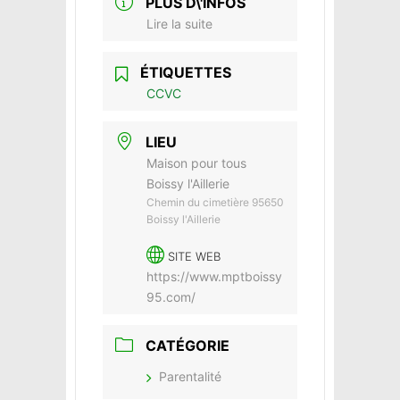
PLUS D\'INFOS
Lire la suite
ÉTIQUETTES
CCVC
LIEU
Maison pour tous
Boissy l'Aillerie
Chemin du cimetière 95650
Boissy l'Aillerie
SITE WEB
https://www.mptboissy
95.com/
CATÉGORIE
Parentalité