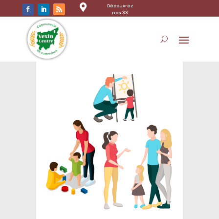

Découvrez
nos 33
communes