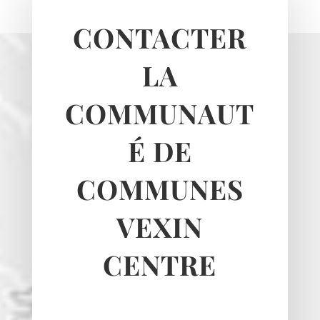
Le Heaulme
Le Perchay
CONTACTER
Longuesse
Marines
LA
Montgeroult
COMMUNAUT
Moussy
Neuilly-en-vexin
É DE
Nucourt
Sagy
COMMUNES
Santeuil
Seraincourt
VEXIN
Themericourt
Theuville
CENTRE
Us
Vigny