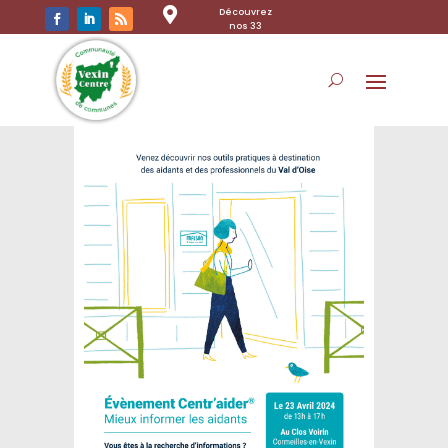

Découvrez
nos 33
communes