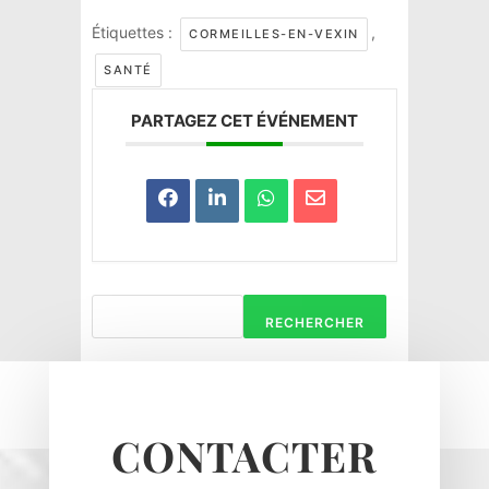
Étiquettes :
,
CORMEILLES-EN-VEXIN
SANTÉ
PARTAGEZ CET ÉVÉNEMENT
Haravilliers
Le Bellay-en-vexin
Le Heaulme
Le Perchay
Longuesse
Marines
RECHERCHER
Montgeroult
Moussy
Neuilly-en-vexin
Nucourt
CONTACTER
Sagy
Santeuil