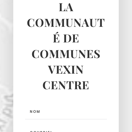
LA
Seraincourt
Themericourt
COMMUNAUT
Theuville
Us
É DE
Vigny
COMMUNES
VEXIN
CENTRE