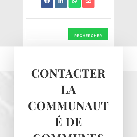
RECHERCHER
CONTACTER
Haravilliers
LA
Le Bellay-en-vexin
Le Heaulme
COMMUNAUT
Le Perchay
Longuesse
É DE
Marines
Montgeroult