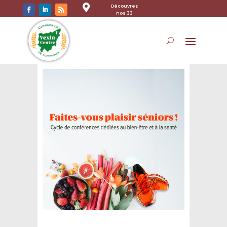

Découvrez
nos 33
communes