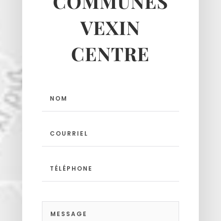
COMMUNES
Moussy
VEXIN
Neuilly-en-vexin
Nucourt
CENTRE
Sagy
Santeuil
Seraincourt
Themericourt
Theuville
Us
Vigny