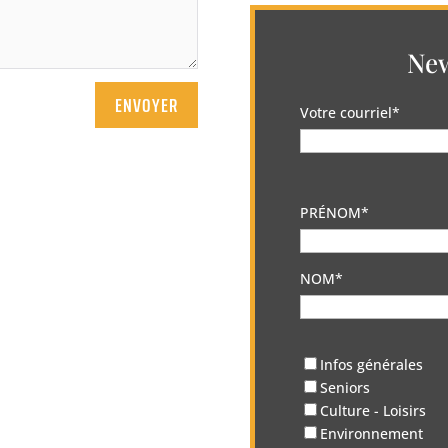
New
ENVOYER
Votre courriel*
PRÉNOM*
NOM*
Infos générales
Seniors
Culture - Loisirs
Environnement