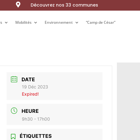

Découvrez nos 33 communes
rs
rs
Mobilités
Mobilités
Environnement
Environnement
“Camp de César”
“Camp de César”
DATE
19 Déc 2023
Expired!
HEURE
9h30 - 17h00
ÉTIQUETTES