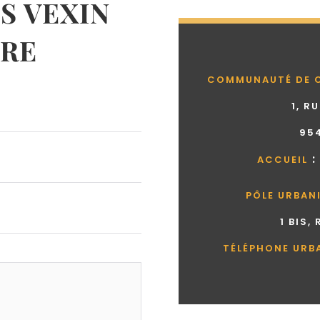
 VEXIN
RE
COMMUNAUTÉ DE 
1, R
95
:
ACCUEIL
PÔLE URBAN
1 BIS,
TÉLÉPHONE URB