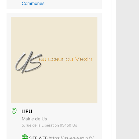
Communes
LIEU
Mairie de Us
5, rue de la Libération 95450 Us
https://us-en-vexin.fr/
SITE WEB