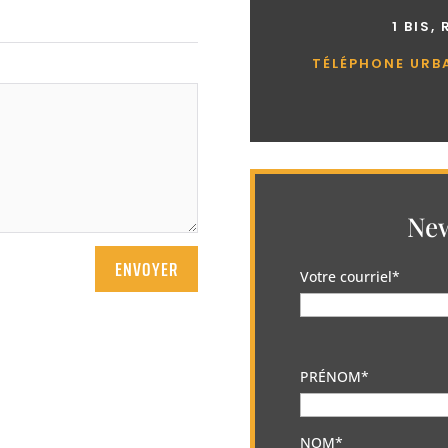
1 BIS,
TÉLÉPHONE URB
New
ENVOYER
Votre courriel*
PRÉNOM*
NOM*