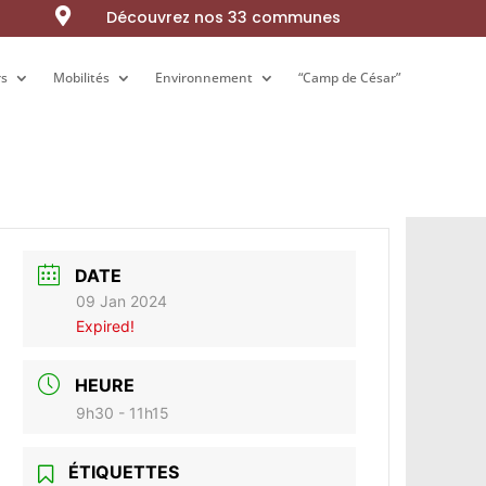

Découvrez nos 33 communes
rs
rs
Mobilités
Mobilités
Environnement
Environnement
“Camp de César”
“Camp de César”
DATE
09 Jan 2024
Expired!
HEURE
9h30 - 11h15
ÉTIQUETTES