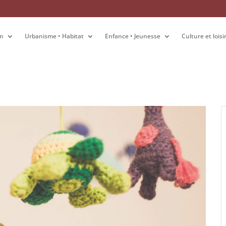
on
on
Urbanisme • Habitat
Urbanisme • Habitat
Enfance • Jeunesse
Enfance • Jeunesse
Culture et loisi
Culture et loisi