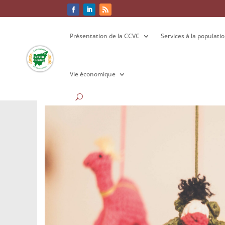
Présentation de la CCVC
Présentation de la CCVC
Services à la populati
Services à la populati
Vie économique
Vie économique