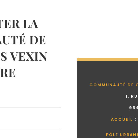
ER LA
UTÉ DE
 VEXIN
RE
COMMUNAUTÉ DE 
1, R
95
:
ACCUEIL
PÔLE URBAN